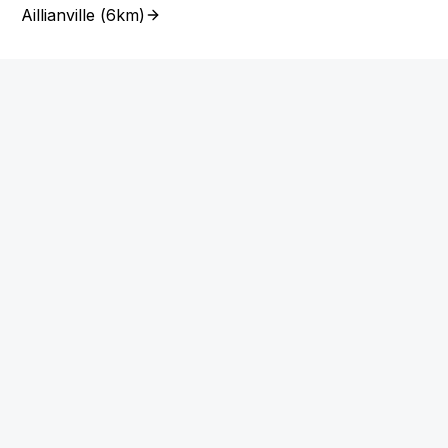
Aillianville
(
6km
)