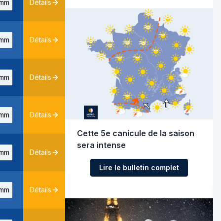
mm
Détails
mm
Détails
mm
Détails
mm
Détails
Cette 5e canicule de la saison
sera intense
mm
Détails
Lire le bulletin complet
mm
Détails