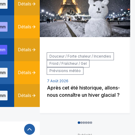
mm
Détails
mm
Détails
mm
Détails
Douceur / Forte chaleur / Incendies
Froid / Fraîcheur / Gel
Prévisions météo
mm
Détails
7 Août 2026
Après cet été historique, allons-
nous connaître un hiver glacial ?
mm
Détails
0
1
2
3
4
5