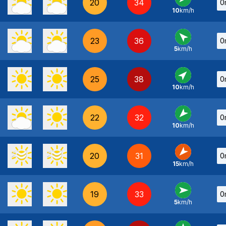
20
34
0
10
km/h
NE
-
23
36
0
5
km/h
SE
-
25
38
0
10
km/h
SO
-
22
32
0
10
km/h
NE
-
20
31
0
15
km/h
NE
-
19
33
0
5
km/h
O
-