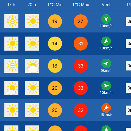
17 h
20 h
T°C Min
T°C Max
Vent
Pl
19
27
0
10
km/h
N
-
14
31
0
10
km/h
NE
-
18
33
0
5
km/h
SO
-
20
33
0
10
km/h
O
-
20
32
0
15
km/h
NE
-