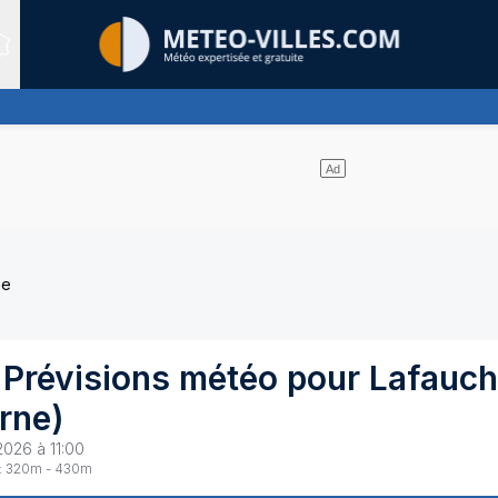
Sites expertis&eacute;s
 nuages et un soleil omniprésent
he
 Prévisions météo pour
Lafauc
rne
)
2026 à 11:00
:
320
m -
430
m