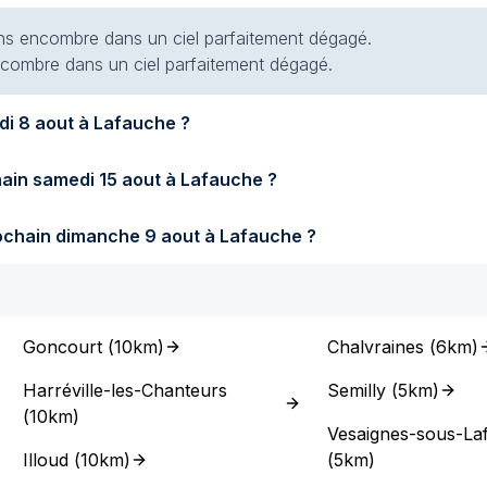
 sans encombre dans un ciel parfaitement dégagé.
 encombre dans un ciel parfaitement dégagé.
Quel temps fera-t-il demain samedi 8 aout à Lafauche ?
Quel temps fera-t-il samedi prochain samedi 15 aout à Lafauche ?
Quel temps fera-t-il dimanche prochain dimanche 9 aout à Lafauche ?
Goncourt
(
10km
)
Chalvraines
(
6km
)
Harréville-les-Chanteurs
Semilly
(
5km
)
(
10km
)
Vesaignes-sous-La
Illoud
(
10km
)
(
5km
)