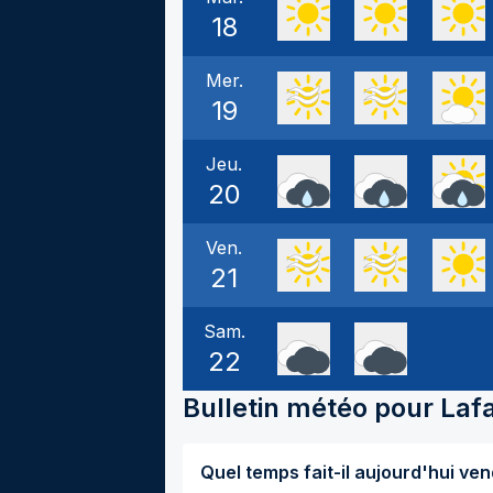
18
Mer.
19
Jeu.
20
Ven.
21
Sam.
22
Bulletin météo pour
Laf