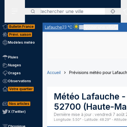
Rechercher
Menu secondaire
Bulletin France
Lafauche
23 °C
Ajouter une ville
Ciel clair - quasiment pas de
Prévi. saison
Modèles météo
Pluies
Nuages
Accueil
Prévisions météo pour Lafauc
Orages
Observations
Votre quartier
Météo
Lafauche
-
Nos articles
52700
(
Haute-Ma
X (Twitter)
Dernière mise à jour :
vendredi 7 août 
Longitude:
5.50
° - Latitude:
48.29
° - Altitude
Chronique