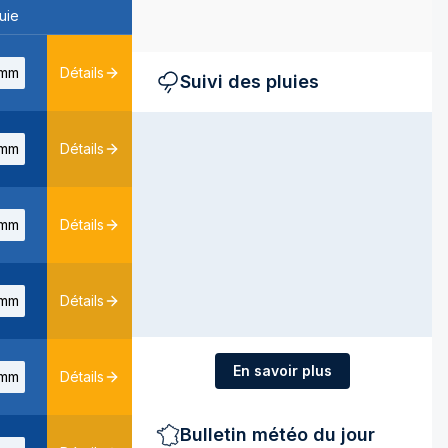
uie
mm
Détails
Suivi des pluies
mm
Détails
mm
Détails
mm
Détails
En savoir plus
mm
Détails
Bulletin météo du jour