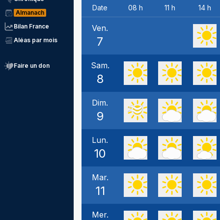
Date
08 h
11 h
14 h
Almanach
Bilan France
Ven.
7
Aléas par mois
Sam.
Faire un don
8
Dim.
9
Lun.
10
Mar.
11
Mer.