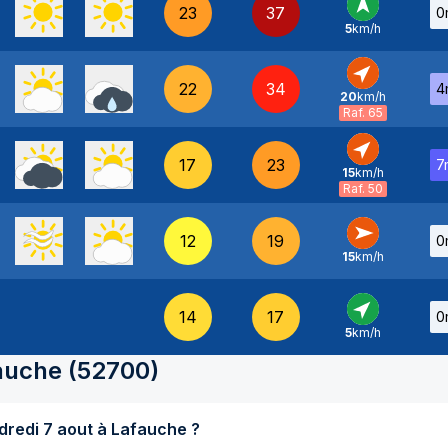
23
37
0
5
km/h
S
-
22
34
4
20
km/h
SO
-
Raf. 65
17
23
7
15
km/h
SO
-
Raf. 50
12
19
0
15
km/h
O
-
14
17
0
5
km/h
SO
-
auche
(
52700
)
Quel temps fait-il aujourd'hui vendredi 7 aout à Lafauche ?