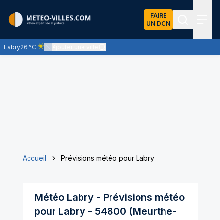
FAIRE
UN DON
Recherch
Menu
Labry
26 °C
Ajouter une ville
Ciel clair - quasiment pas de nuages et un soleil omniprésent
Accueil
Prévisions météo pour Labry
Météo
Labry
- Prévisions météo
pour
Labry
-
54800
(
Meurthe-