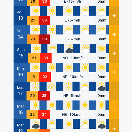
20
33
E
-
15
km/h
0mm
Jeu.
13
Détails
21
36
E
-
5
km/h
0mm
Ven.
14
Détails
23
38
E
-
5
km/h
0mm
Sam.
15
Détails
21
33
NO
-
10
km/h
0mm
Dim.
16
Détails
19
32
NE
-
10
km/h
0mm
Lun.
17
Détails
20
35
NE
-
5
km/h
0mm
Mar.
18
Détails
22
34
NE
-
10
km/h
0mm
Mer.
19
Détails