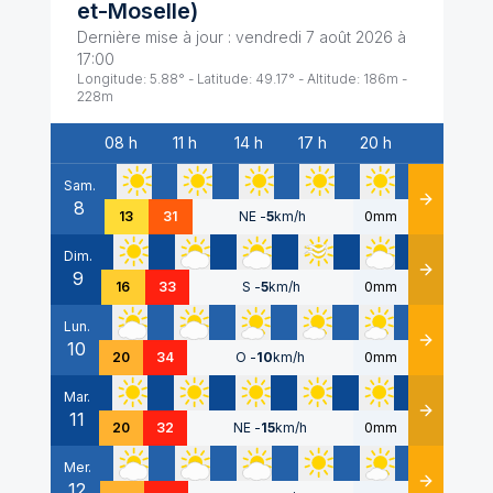
et-Moselle
)
Dernière mise à jour :
vendredi 7 août 2026 à
17:00
Longitude:
5.88
° - Latitude:
49.17
° - Altitude:
186
m -
228
m
08 h
11 h
14 h
17 h
20 h
Date
Sam.
8
Détails
13
31
NE
-
5
km/h
0mm
Dim.
9
Détails
16
33
S
-
5
km/h
0mm
Lun.
10
Détails
20
34
O
-
10
km/h
0mm
Mar.
11
Détails
20
32
NE
-
15
km/h
0mm
Mer.
12
Détails