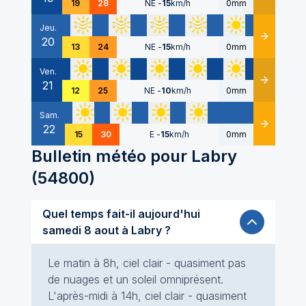
19
28
NE
-
15
km/h
0mm
Jeu.
20
Détails
13
24
NE
-
15
km/h
0mm
Ven.
21
Détails
12
25
NE
-
10
km/h
0mm
Sam.
22
Détails
15
30
E
-
15
km/h
0mm
Bulletin météo pour
Labry
(
54800
)
Quel temps fait-il aujourd'hui
samedi 8 aout à Labry ?
Le matin à 8h, ciel clair - quasiment pas
de nuages et un soleil omniprésent.
L'après-midi à 14h, ciel clair - quasiment