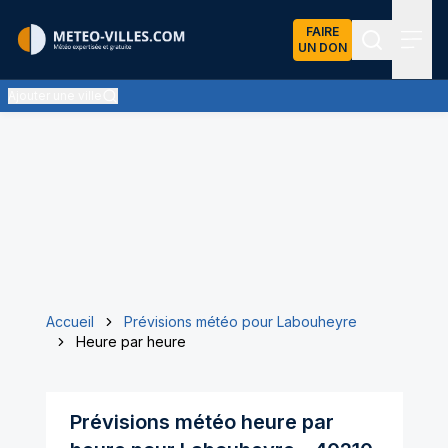
FAIRE
UN DON
Recherch
Menu
Ajouter une ville
Accueil
Prévisions météo pour Labouheyre
Heure par heure
Prévisions météo heure par