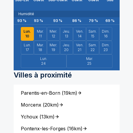
Humidité
93
%
93
%
93
%
86
%
79
%
69
%
59
Lun.
Mar.
Mer.
Jeu.
Ven.
Sam.
Dim.
10
11
12
13
14
15
16
Lun.
Mar.
Mer.
Jeu.
Ven.
Sam.
Dim.
17
18
19
20
21
22
23
Lun.
Mar.
24
25
Villes à proximité
Parentis-en-Born
(
19km
)
Morcenx
(
20km
)
Ychoux
(
13km
)
Pontenx-les-Forges
(
16km
)