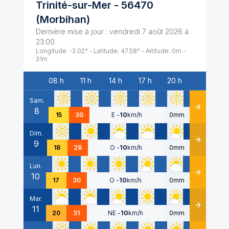
Trinité-sur-Mer
-
56470
(
Morbihan
)
Dernière mise à jour :
vendredi 7 août 2026 à
23:00
Longitude:
-3.02
° - Latitude:
47.58
° - Altitude:
0
m -
31
m
08 h
11 h
14 h
17 h
20 h
Date
Sam.
8
Détails
15
30
E
-
10
km/h
0mm
Dim.
9
Détails
18
28
O
-
10
km/h
0mm
Lun.
10
Détails
17
30
O
-
10
km/h
0mm
Mar.
11
Détails
20
31
NE
-
10
km/h
0mm