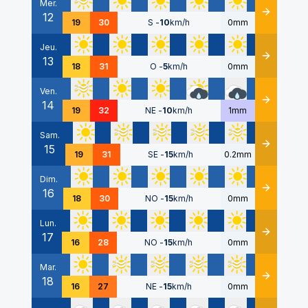
Mer.
12
Détails
19
30
S
-
10
km/h
0mm
Jeu.
13
Détails
18
31
O
-
5
km/h
0mm
Ven.
14
Détails
19
32
NE
-
10
km/h
1mm
Sam.
15
Détails
19
31
SE
-
15
km/h
0.2mm
Dim.
16
Détails
18
30
NO
-
15
km/h
0mm
Lun.
17
Détails
16
28
NO
-
15
km/h
0mm
Mar.
18
Détails
16
27
NE
-
15
km/h
0mm