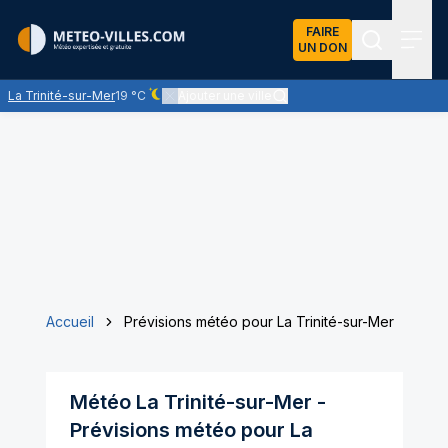
FAIRE
UN DON
Recherch
Menu
La Trinité-sur-Mer
19 °C
Ajouter une ville
Ciel dégagé - quasiment pas de nuages
Accueil
Prévisions météo pour La Trinité-sur-Mer
Météo
La Trinité-sur-Mer
-
Prévisions météo pour
La