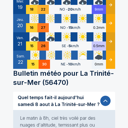
Mer.
19
Détails
18
22
NO
-
20
km/h
9mm
Jeu.
20
Détails
16
27
NO
-
15
km/h
0.2mm
Ven.
21
Détails
15
26
SE
-
5
km/h
0.5mm
Sam.
22
Détails
15
30
NE
-
10
km/h
0mm
Bulletin météo pour
La Trinité-
sur-Mer
(
56470
)
Quel temps fait-il aujourd'hui
samedi 8 aout à La Trinité-sur-Mer ?
Le matin à 8h, ciel très voilé par des
nuages d'altitude, ternissant plus ou