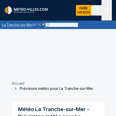
FAIRE
UN DON
Recherch
Menu
La Tranche-sur-Mer
20 °C
Ajouter une ville
Ciel clair - quasiment pas de nuages et un soleil
Accueil
Prévisions météo pour La Tranche-sur-Mer
Météo
La Tranche-sur-Mer
-