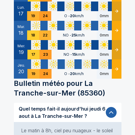
Lun.
17
Détails
19
24
O
-
20
km/h
0mm
Mar.
18
Détails
18
22
NO
-
25
km/h
0mm
Mer.
19
Détails
17
23
NO
-
15
km/h
0mm
Jeu.
20
Détails
19
24
O
-
20
km/h
0mm
Bulletin météo pour
La
Tranche-sur-Mer
(
85360
)
Quel temps fait-il aujourd'hui jeudi 6
aout à La Tranche-sur-Mer ?
Le matin à 8h, ciel peu nuageux - le soleil