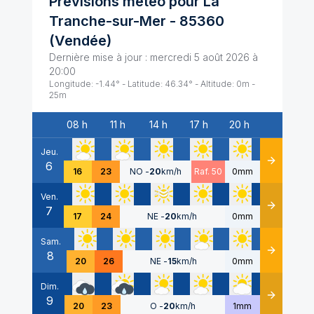
Prévisions météo pour
La
Tranche-sur-Mer
-
85360
(
Vendée
)
Dernière mise à jour :
mercredi 5 août 2026 à
20:00
Longitude:
-1.44
° - Latitude:
46.34
° - Altitude:
0
m -
25
m
08 h
11 h
14 h
17 h
20 h
Date
Jeu.
6
Détails
16
23
NO
-
20
km/h
Raf. 50
0mm
Ven.
7
Détails
17
24
NE
-
20
km/h
0mm
Sam.
8
Détails
20
26
NE
-
15
km/h
0mm
Dim.
9
Détails
20
23
O
-
20
km/h
1mm