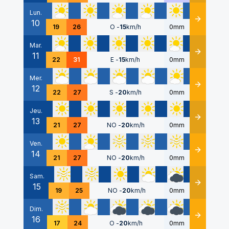
Lun.
10
Détails
19
26
O
-
15
km/h
0mm
Mar.
11
Détails
22
31
E
-
15
km/h
0mm
Mer.
12
Détails
22
27
S
-
20
km/h
0mm
Jeu.
13
Détails
21
27
NO
-
20
km/h
0mm
Ven.
14
Détails
21
27
NO
-
20
km/h
0mm
Sam.
15
Détails
19
25
NO
-
20
km/h
0mm
Dim.
16
Détails
17
24
O
-
20
km/h
0mm