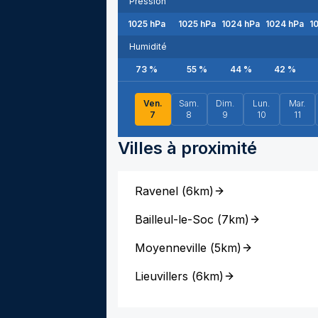
Pression
1025
hPa
1025
hPa
1024
hPa
1024
hPa
1
Humidité
73
%
55
%
44
%
42
%
Ven.
Sam.
Dim.
Lun.
Mar.
7
8
9
10
11
Villes à proximité
Ravenel
(
6km
)
Bailleul-le-Soc
(
7km
)
Moyenneville
(
5km
)
Lieuvillers
(
6km
)