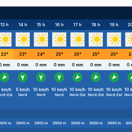
13 h
14 h
15 h
16 h
17 h
18 h
19 h
2
22
°
23
°
24
°
25
°
25
°
25
°
25
°
2
0 mm
0 mm
0 mm
0 mm
0 mm
0 mm
0 mm
0
5
km/h
5
km/h
10
km/h
10
km/h
10
km/h
10
km/h
10
km/h
10
k
ord-Est
Nord
Nord
Nord
Nord-Est
Nord-Est
Nord-Est
Nor
900
m
3900
m
3900
m
3900
m
3900
m
3900
m
3900
m
40