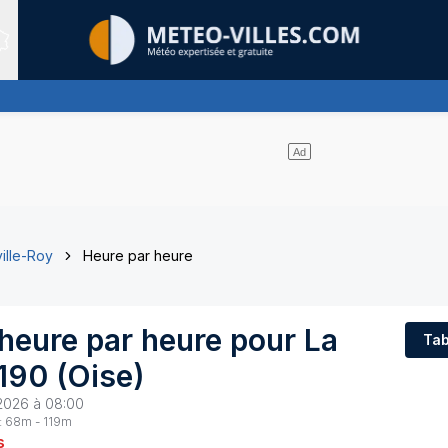
Sites expertis&eacute;s
ille-Roy
Heure par heure
 heure par heure pour
La
Tab
190
(
Oise
)
2026 à 08:00
:
68
m -
119
m
s