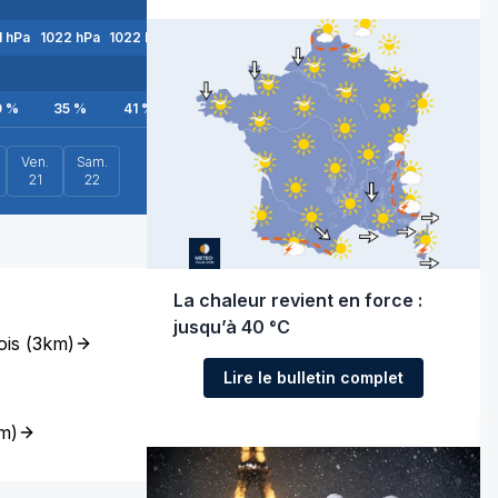
1
hPa
1022
hPa
1022
hPa
1022
hPa
1022
hPa
1022
hPa
1022
hPa
1022
9
%
35
%
41
%
45
%
50
%
56
%
61
%
66
Ven.
Sam.
21
22
La chaleur revient en force :
jusqu’à 40 °C
ois
(
3km
)
Lire le bulletin complet
m
)