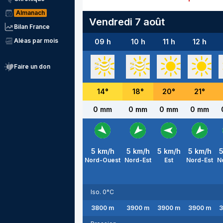
Almanach
Vendredi 7 août
Bilan France
Aléas par mois
09 h
10 h
11 h
12 h
Faire un don
14
°
18
°
20
°
21
°
0 mm
0 mm
0 mm
0 mm
5
km/h
5
km/h
5
km/h
5
km/h
Nord-Ouest
Nord-Est
Est
Nord-Est
N
Iso. 0°C
3800
m
3900
m
3900
m
3900
m
3