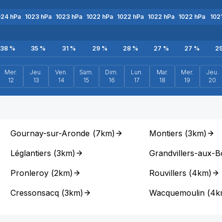
024
hPa
1023
hPa
1023
hPa
1022
hPa
1022
hPa
1022
hPa
1022
hPa
102
38
%
35
%
31
%
29
%
28
%
27
%
27
%
2
Mer.
Jeu.
Ven.
Sam.
Dim.
Lun.
Mar.
Mer.
Jeu.
12
13
14
15
16
17
18
19
20
Gournay-sur-Aronde
(
7km
)
Montiers
(
3km
)
Léglantiers
(
3km
)
Grandvillers-aux-B
Pronleroy
(
2km
)
Rouvillers
(
4km
)
Cressonsacq
(
3km
)
Wacquemoulin
(
4k