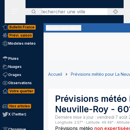
Rechercher
Menu secondaire
Bulletin France
Ajouter une ville
Prévi. saison
Modèles météo
Pluies
Nuages
Accueil
Prévisions météo pour La Neuv
Orages
Observations
Votre quartier
Prévisions météo
Nos articles
Neuville-Roy
-
60
X (Twitter)
Dernière mise à jour :
vendredi 7 août 
Longitude:
2.57
° - Latitude:
49.48
° - Altitude
Prévisions météo
non expertisée
Chronique