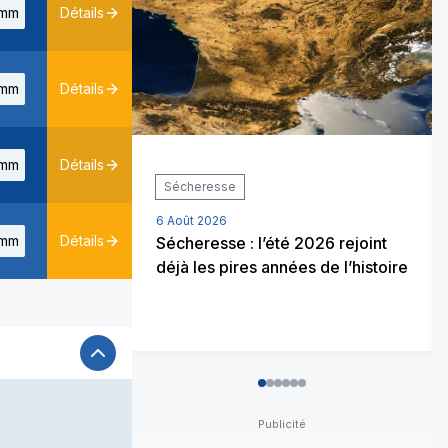
mm
Détails
mm
Détails
mm
Détails
Sécheresse
6 Août 2026
mm
Détails
Sécheresse : l’été 2026 rejoint
déjà les pires années de l’histoire
0
1
2
3
4
5