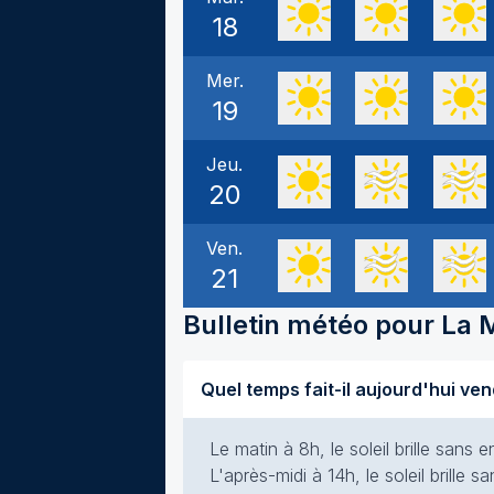
18
Mer.
19
Jeu.
20
Ven.
21
Bulletin météo pour
La 
Le matin à 8h, le soleil brille san
L'après-midi à 14h, le soleil brille