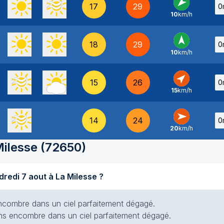
17
29
0
10
km/h
NE
-
18
29
0
10
km/h
S
-
15
26
0
15
km/h
SO
-
14
24
0
20
km/h
O
-
Milesse
(
72650
)
Quel temps fait-il aujourd'hui vendredi 7 aout à La Milesse ?
s encombre dans un ciel parfaitement dégagé.
 sans encombre dans un ciel parfaitement dégagé.