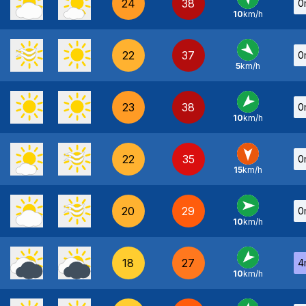
24
38
0
10
km/h
SE
-
22
37
0
5
km/h
NO
-
23
38
0
10
km/h
NE
-
22
35
0
15
km/h
N
-
20
29
0
10
km/h
O
-
18
27
4
10
km/h
NE
-