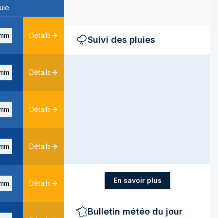
uie
mm
Détails
Suivi des pluies
mm
Détails
mm
Détails
mm
Détails
En savoir plus
mm
Détails
Bulletin météo du jour