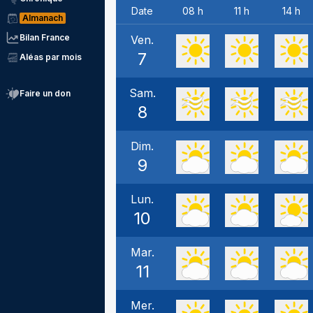
Date
08 h
11 h
14 h
Almanach
Bilan France
Ven.
7
Aléas par mois
Sam.
Faire un don
8
Dim.
9
Lun.
10
Mar.
11
Mer.