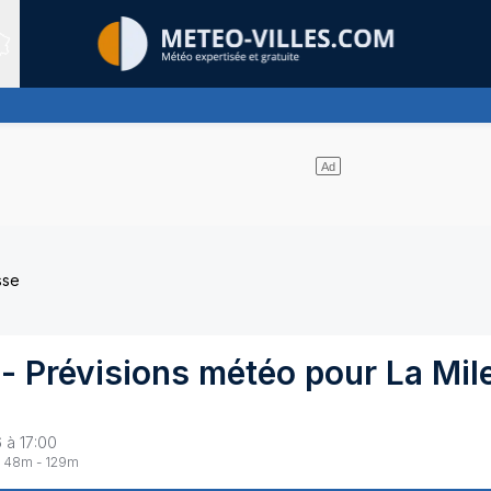
Sites expertis&eacute;s
e nuages et un soleil omniprésent
sse
- Prévisions météo pour
La Mil
 à 17:00
48
m -
129
m