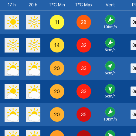
17 h
20 h
T°C Min
T°C Max
Vent
Pl
11
28
0
10
km/h
NE
-
14
32
0
5
km/h
NE
-
20
33
0
5
km/h
SO
-
20
33
0
5
km/h
N
-
20
35
0
10
km/h
NE
-