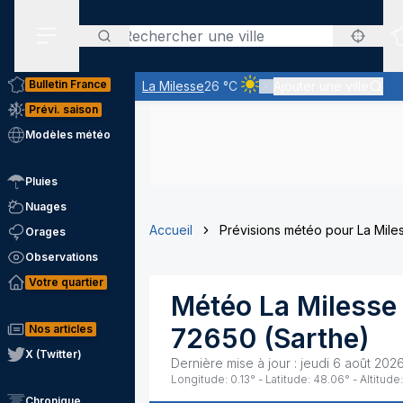
Rechercher
Menu secondaire
Bulletin France
La Milesse
26 °C
Ajouter une ville
Ciel clair - quasiment pas d
Prévi. saison
Modèles météo
Pluies
Nuages
Accueil
Prévisions météo pour La Mile
Orages
Observations
Votre quartier
Météo
La Milesse
Nos articles
72650
(
Sarthe
)
X (Twitter)
Dernière mise à jour :
jeudi 6 août 2026
Longitude:
0.13
° - Latitude:
48.06
° - Altitude:
Chronique