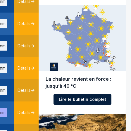
mm
Détails
mm
Détails
mm
Détails
mm
Détails
La chaleur revient en force :
jusqu’à 40 °C
mm
Détails
Lire le bulletin complet
mm
Détails