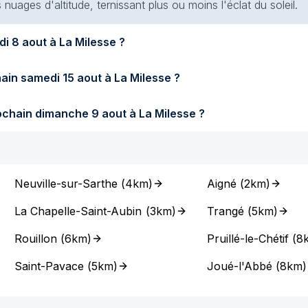
s nuages d'altitude, ternissant plus ou moins l'éclat du soleil.
Quel temps fera-t-il demain samedi 8 aout à La Milesse ?
Quel temps fera-t-il samedi prochain samedi 15 aout à La Milesse ?
Quel temps fera-t-il dimanche prochain dimanche 9 aout à La Milesse ?
Neuville-sur-Sarthe
(
4km
)
Aigné
(
2km
)
La Chapelle-Saint-Aubin
(
3km
)
Trangé
(
5km
)
Rouillon
(
6km
)
Pruillé-le-Chétif
(
8
Saint-Pavace
(
5km
)
Joué-l'Abbé
(
8km
)