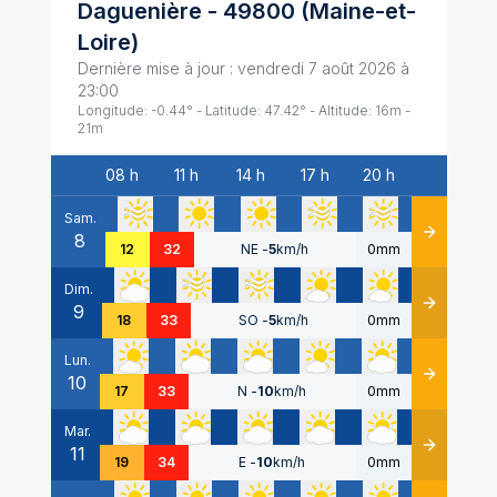
Daguenière
-
49800
(
Maine-et-
Loire
)
Dernière mise à jour :
vendredi 7 août 2026 à
23:00
Longitude:
-0.44
° - Latitude:
47.42
° - Altitude:
16
m -
21
m
08 h
11 h
14 h
17 h
20 h
Date
Sam.
8
Détails
12
32
NE
-
5
km/h
0mm
Dim.
9
Détails
18
33
SO
-
5
km/h
0mm
Lun.
10
Détails
17
33
N
-
10
km/h
0mm
Mar.
11
Détails
19
34
E
-
10
km/h
0mm