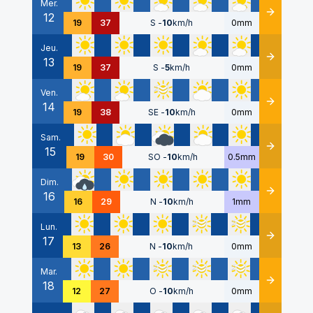
Mer.
12
Détails
19
37
S
-
10
km/h
0mm
Jeu.
13
Détails
19
37
S
-
5
km/h
0mm
Ven.
14
Détails
19
38
SE
-
10
km/h
0mm
Sam.
15
Détails
19
30
SO
-
10
km/h
0.5mm
Dim.
16
Détails
16
29
N
-
10
km/h
1mm
Lun.
17
Détails
13
26
N
-
10
km/h
0mm
Mar.
18
Détails
12
27
O
-
10
km/h
0mm