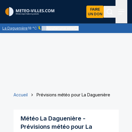
FAIRE
UN DON
Recherch
Menu
La Daguenière
18 °C
Ajouter une ville
Ciel dégagé - quasiment pas de nuages
Accueil
Prévisions météo pour La Daguenière
Météo
La Daguenière
-
Prévisions météo pour
La