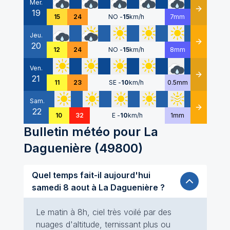
Mer.
19
Détails
15
24
NO
-
15
km/h
7mm
Jeu.
20
Détails
12
24
NO
-
15
km/h
8mm
Ven.
21
Détails
11
23
SE
-
10
km/h
0.5mm
Sam.
22
Détails
10
32
E
-
10
km/h
1mm
Bulletin météo pour
La
Daguenière
(
49800
)
Quel temps fait-il aujourd'hui
samedi 8 aout à La Daguenière ?
Le matin à 8h, ciel très voilé par des
nuages d'altitude, ternissant plus ou