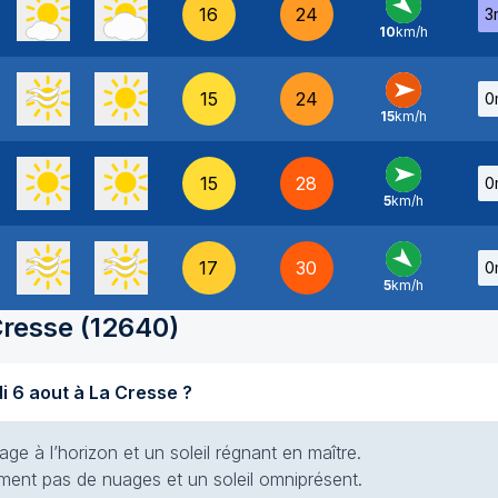
16
24
3
10
km/h
NO
-
15
24
0
15
km/h
O
-
15
28
0
5
km/h
O
-
17
30
0
5
km/h
NO
-
Cresse
(
12640
)
Quel temps fait-il aujourd'hui jeudi 6 aout à La Cresse ?
e à l’horizon et un soleil régnant en maître.
siment pas de nuages et un soleil omniprésent.