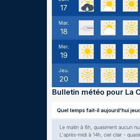
17
Mar.
18
Mer.
19
Jeu.
20
Bulletin météo pour
La 
Le matin à 8h, quasiment aucun nuag
L'après-midi à 14h, ciel clair - qua