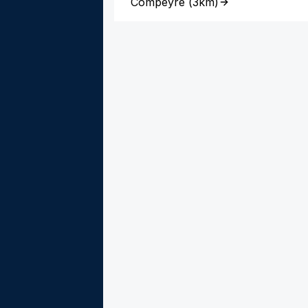
Compeyre
(
3km
)