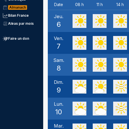
Date
08 h
11 h
14 h
Almanach
Bilan France
Jeu.
6
Aléas par mois
Ven.
Faire un don
7
Sam.
8
Dim.
9
Lun.
10
Mar.