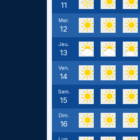
11
Mer.
12
Jeu.
13
Ven.
14
Sam.
15
Dim.
16
Lun.