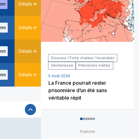
mm
Détails
mm
Détails
mm
Détails
Douceur / Forte chaleur / Incendies
Sécheresse
Prévisions météo
mm
Détails
5 Août 2026
La France pourrait rester
prisonnière d’un été sans
véritable répit
0
1
2
3
4
5