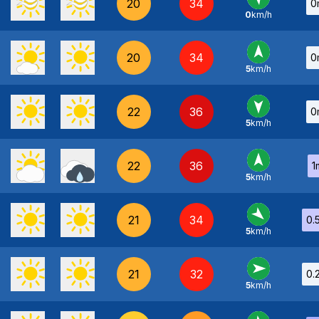
20
34
0
0
km/h
SE
-
20
34
0
5
km/h
S
-
22
36
0
5
km/h
N
-
22
36
1
5
km/h
S
-
21
34
0.
5
km/h
NO
-
21
32
0.
5
km/h
O
-