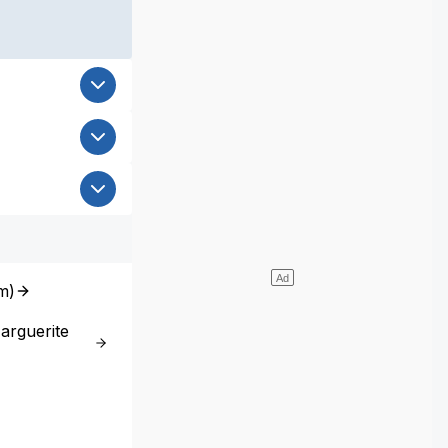
m
)
arguerite