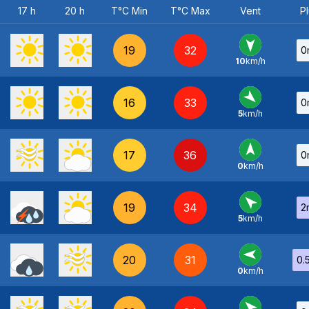
17 h
20 h
T°C Min
T°C Max
Vent
Pl
19
32
0
10
km/h
N
-
16
33
0
5
km/h
NO
-
17
36
0
0
km/h
S
-
19
34
2
5
km/h
SE
-
20
31
0.
0
km/h
E
-