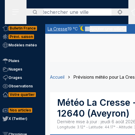
Rechercher
Menu secondaire
Bulletin France
La Cresse
19 °C
Ajouter une ville
Ciel dégagé - quasiment pa
Prévi. saison
Modèles météo
Pluies
Nuages
Accueil
Prévisions météo pour La Cre
Orages
Observations
Votre quartier
Météo
La Cresse
-
Nos articles
12640
(
Aveyron
)
X (Twitter)
Dernière mise à jour :
jeudi 6 août 202
Longitude:
3.12
° - Latitude:
44.17
° - Altitude:
Chronique