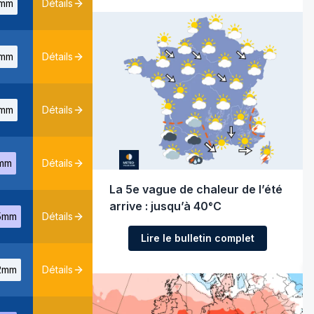
mm
Détails
mm
Détails
mm
Détails
mm
Détails
La 5e vague de chaleur de l’été
arrive : jusqu’à 40°C
5mm
Détails
Lire le bulletin complet
2mm
Détails