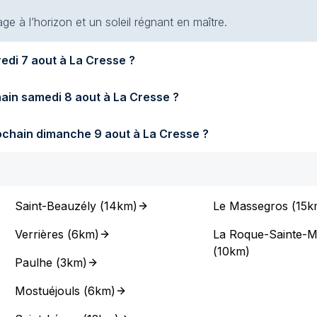
e à l’horizon et un soleil régnant en maître.
Quel temps fera-t-il demain vendredi 7 aout à La Cresse ?
Quel temps fera-t-il samedi prochain samedi 8 aout à La Cresse ?
Quel temps fera-t-il dimanche prochain dimanche 9 aout à La Cresse ?
Saint-Beauzély
(
14km
)
Le Massegros
(
15k
Verrières
(
6km
)
La Roque-Sainte-M
(
10km
)
Paulhe
(
3km
)
Mostuéjouls
(
6km
)