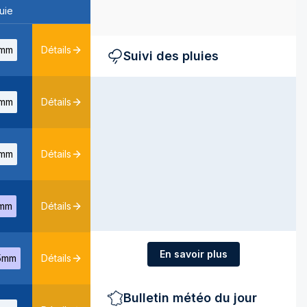
uie
mm
Détails
Suivi des pluies
mm
Détails
mm
Détails
mm
Détails
En savoir plus
5mm
Détails
Bulletin météo du jour