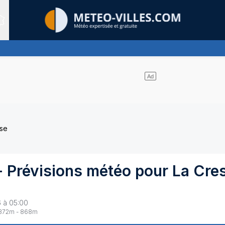
Sites expertis&eacute;s
s de nuages
sse
 Prévisions météo pour
La Cre
6 à 05:00
372
m -
868
m