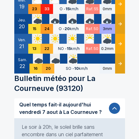
Mer.
19
Détails
23
33
O
-
15
km/h
Raf. 55
0mm
Jeu.
20
Détails
15
24
O
-
20
km/h
Raf. 50
3mm
Ven.
21
Détails
13
22
NO
-
15
km/h
Raf. 50
0.2mm
Sam.
22
Détails
16
20
SO
-
10
km/h
0mm
Bulletin météo pour
La
Courneuve
(
93120
)
Quel temps fait-il aujourd'hui
vendredi 7 aout à La Courneuve ?
Le soir à 20h, le soleil brille sans
encombre dans un ciel parfaitement