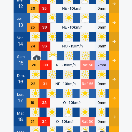
Mer.
12
Détails
20
35
NE
-
10
km/h
0mm
Jeu.
13
Détails
25
39
NE
-
10
km/h
0mm
Ven.
14
Détails
24
36
NO
-
15
km/h
0mm
Sam.
15
Détails
20
33
NE
-
15
km/h
Raf. 50
2mm
Dim.
16
Détails
22
31
NE
-
10
km/h
Raf. 55
0mm
Lun.
17
Détails
19
33
O
-
10
km/h
0mm
Mar.
18
Détails
21
34
O
-
10
km/h
Raf. 50
0mm