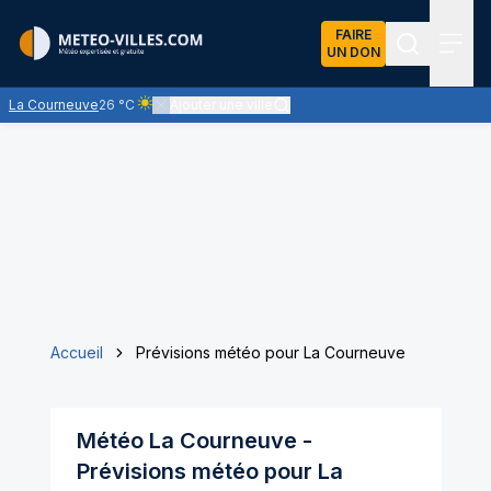
FAIRE
UN DON
Recherch
Menu
La Courneuve
26 °C
Ajouter une ville
Ciel clair - quasiment pas de nuages et un soleil omnip
Accueil
Prévisions météo pour La Courneuve
Météo
La Courneuve
-
Prévisions météo pour
La