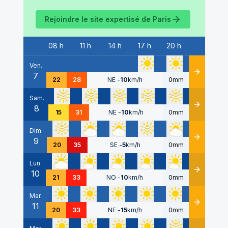
Rejoindre le site expertisé de
Paris
08 h
11 h
14 h
17 h
20 h
Date
Ven.
7
Détails
22
28
NE
-
10
km/h
0mm
Sam.
8
Détails
15
31
NE
-
10
km/h
0mm
Dim.
9
Détails
20
35
SE
-
5
km/h
0mm
Lun.
10
Détails
21
33
NO
-
10
km/h
0mm
Mar.
11
Détails
20
33
NE
-
15
km/h
0mm