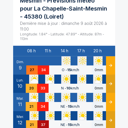
Mesmin
- Prévisions météo
pour
La Chapelle-Saint-Mesmin
-
45380
(
Loiret
)
Dernière mise à jour :
dimanche 9 août 2026 à
11:00
Longitude:
1.84
° - Latitude:
47.89
° - Altitude:
87
m -
113
m
08 h
11 h
14 h
17 h
20 h
Date
Dim.
9
Détails
27
34
O
-
15
km/h
0mm
Lun.
10
Détails
20
33
N
-
10
km/h
0mm
Mar.
11
Détails
21
34
NE
-
15
km/h
0mm
Mer.
12
Détails
21
37
NE
-
15
km/h
0mm