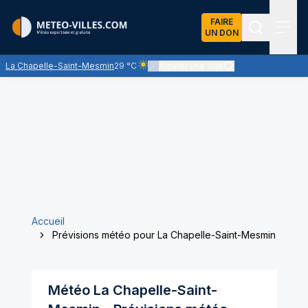
FAIRE
UN DON
Recherch
Menu
La Chapelle-Saint-Mesmin
29 °C
Ajouter une ville
Ciel clair - quasiment pas de nuages et un
Accueil
Prévisions météo pour La Chapelle-Saint-Mesmin
Météo
La Chapelle-Saint-