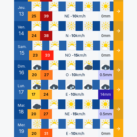
Jeu.
13
Détails
25
39
NE
-
10
km/h
0mm
Ven.
14
Détails
24
38
N
-
10
km/h
0mm
Sam.
15
Détails
23
33
NO
-
15
km/h
0mm
Dim.
16
Détails
20
27
O
-
10
km/h
0.5mm
Lun.
17
Détails
17
24
E
-
10
km/h
14mm
Mar.
18
Détails
20
27
NE
-
15
km/h
0.5mm
Mer.
19
Détails
20
31
E
-
10
km/h
0mm