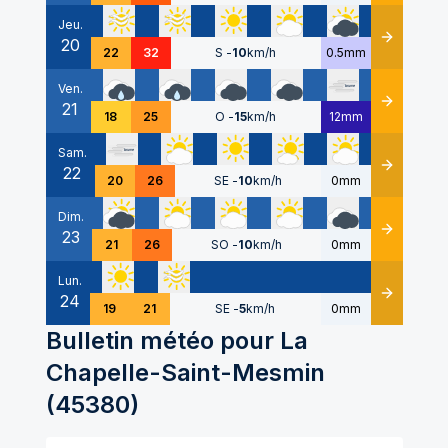
Jeu.
20
Détails
22
32
S
-
10
km/h
0.5mm
Ven.
21
Détails
18
25
O
-
15
km/h
12mm
Sam.
22
Détails
20
26
SE
-
10
km/h
0mm
Dim.
23
Détails
21
26
SO
-
10
km/h
0mm
Lun.
24
Détails
19
21
SE
-
5
km/h
0mm
Bulletin météo pour
La
Chapelle-Saint-Mesmin
(
45380
)