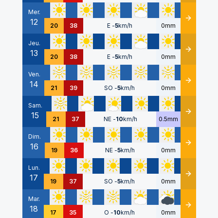
Mer.
12
Détails
20
38
E
-
5
km/h
0mm
Jeu.
13
Détails
20
38
E
-
5
km/h
0mm
Ven.
14
Détails
21
39
SO
-
5
km/h
0mm
Sam.
15
Détails
21
37
NE
-
10
km/h
0.5mm
Dim.
16
Détails
19
36
NE
-
5
km/h
0mm
Lun.
17
Détails
19
37
SO
-
5
km/h
0mm
Mar.
18
Détails
17
35
O
-
10
km/h
0mm