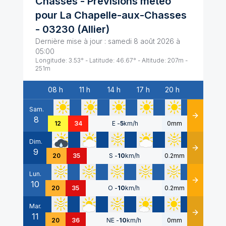
Chasses
- Prévisions météo
pour
La Chapelle-aux-Chasses
-
03230
(
Allier
)
Dernière mise à jour :
samedi 8 août 2026 à
05:00
Longitude:
3.53
° - Latitude:
46.67
° - Altitude:
207
m -
251
m
08 h
11 h
14 h
17 h
20 h
Date
Sam.
8
Détails
12
34
E
-
5
km/h
0mm
Dim.
9
Détails
20
35
S
-
10
km/h
0.2mm
Lun.
10
Détails
20
35
O
-
10
km/h
0.2mm
Mar.
11
Détails
20
36
NE
-
10
km/h
0mm