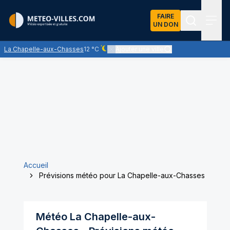
FAIRE
UN DON
Recherch
Menu
La Chapelle-aux-Chasses
12 °C
Ajouter une ville
Ciel dégagé - quasiment pas de nuages
Accueil
Prévisions météo pour La Chapelle-aux-Chasses
Météo
La Chapelle-aux-