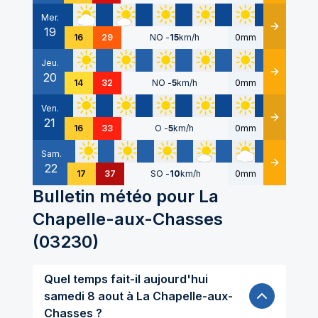
Mer.
19
Détails
16
29
NO
-
15
km/h
0mm
Jeu.
20
Détails
14
32
NO
-
5
km/h
0mm
Ven.
21
Détails
16
33
O
-
5
km/h
0mm
Sam.
22
Détails
17
37
SO
-
10
km/h
0mm
Bulletin météo pour
La
Chapelle-aux-Chasses
(
03230
)
Quel temps fait-il aujourd'hui
samedi 8 aout à La Chapelle-aux-
Chasses ?