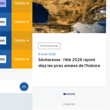
mm
Détails
mm
Détails
mm
Détails
Sécheresse
6 Août 2026
mm
Détails
Sécheresse : l’été 2026 rejoint
déjà les pires années de l’histoire
0
1
2
3
4
5