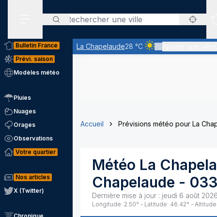
Rechercher
Menu secondaire
Bulletin France
La Chapelaude
28 °C
Ajouter une ville
Ciel clair - quasiment 
Prévi. saison
Modèles météo
Pluies
Nuages
Accueil
Prévisions météo pour La Cha
Orages
Observations
Votre quartier
Météo
La Chapel
Nos articles
Chapelaude
-
03
X (Twitter)
Dernière mise à jour :
jeudi 6 août 2026
Longitude:
2.50
° - Latitude:
46.42
° - Altitude
Chronique