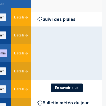
uie
mm
Détails
Suivi des pluies
mm
Détails
5mm
Détails
mm
Détails
En savoir plus
mm
Détails
Bulletin météo du jour