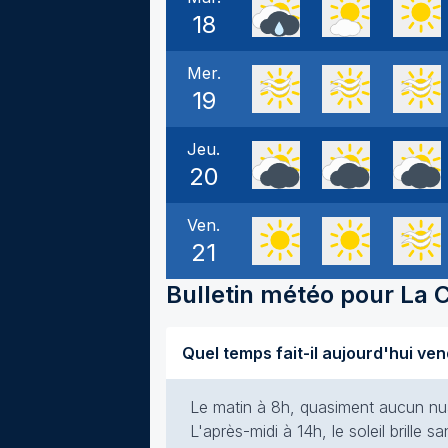
18
Mer.
19
Jeu.
20
Ven.
21
Bulletin météo pour
La 
Le matin à 8h, quasiment aucun nuag
L'après-midi à 14h, le soleil brille