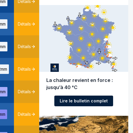
mm
Détails
mm
Détails
mm
Détails
2mm
Détails
La chaleur revient en force :
jusqu’à 40 °C
mm
Détails
Lire le bulletin complet
mm
Détails