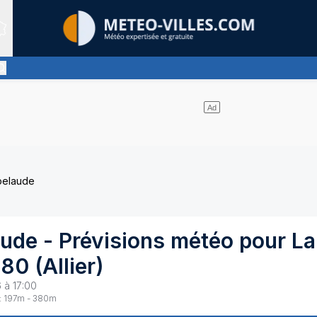
Sites expertis&eacute;s
pas de nuages et un soleil omniprésent
pelaude
aude
- Prévisions météo pour
La
380
(
Allier
)
 à 17:00
:
197
m -
380
m