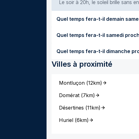
Le soir à 20h, le soleil brille sans
Villes à proximité
Montluçon
(
12km
)
Domérat
(
7km
)
Désertines
(
11km
)
Huriel
(
6km
)