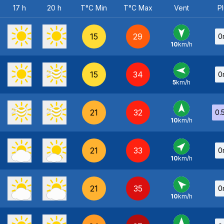
17 h
20 h
T°C Min
T°C Max
Vent
Pl
15
29
0
10
km/h
N
-
15
34
0
5
km/h
E
-
21
32
0.
10
km/h
S
-
21
33
0
10
km/h
SO
-
21
35
0
10
km/h
SE
-