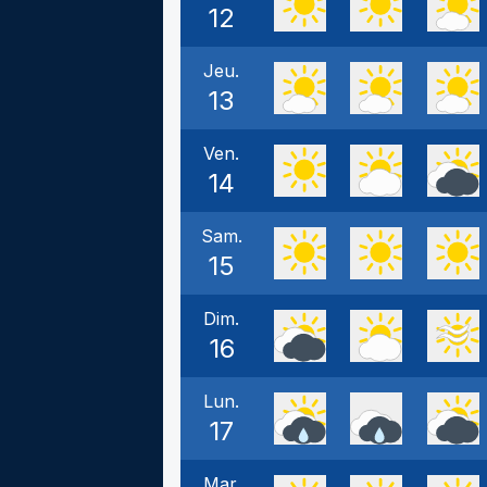
12
Jeu.
13
Ven.
14
Sam.
15
Dim.
16
Lun.
17
Mar.