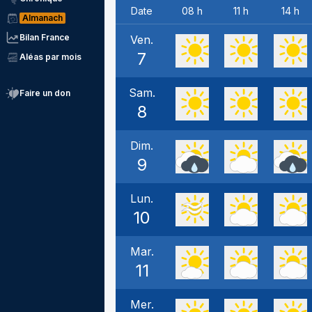
Date
08 h
11 h
14 h
Almanach
Bilan France
Ven.
7
Aléas par mois
Sam.
Faire un don
8
Dim.
9
Lun.
10
Mar.
11
Mer.