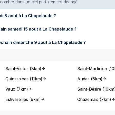
 encombre dans un ciel parfaitement dégagé.
Quel temps fera-t-il demain samedi 8 aout à La Chapelaude ?
Quel temps fera-t-il samedi prochain samedi 15 aout à La Chapelaude ?
Quel temps fera-t-il dimanche prochain dimanche 9 aout à La Chapelaude ?
Saint-Victor
(
8km
)
Saint-Martinien
(
10
Quinssaines
(
11km
)
Audes
(
6km
)
Vaux
(
7km
)
Saint-Désiré
(
10km
Estivareilles
(
9km
)
Chazemais
(
7km
)