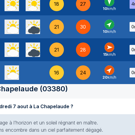
18
27
4
10
km/h
N
-
21
30
0
10
km/h
SO
-
21
28
0
15
km/h
O
-
16
24
0
20
km/h
SO
-
Chapelaude
(
03380
)
Quel temps fait-il aujourd'hui vendredi 7 aout à La Chapelaude ?
e à l’horizon et un soleil régnant en maître.
 sans encombre dans un ciel parfaitement dégagé.