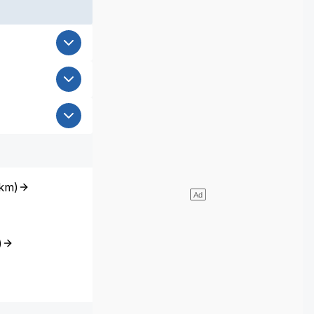
km
)
)