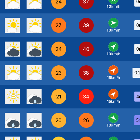
24
37
0
10
km/h
S
-
27
39
0
10
km/h
O
-
24
40
0
10
km/h
SO
-
23
38
0.
15
km/h
SO
-
21
34
4
15
km/h
SO
-
20
26
5
10
km/h
NO
-