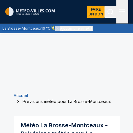
FAIRE
UN DON
Recherch
Menu
La Brosse-Montceaux
16 °C
Ajouter une ville
Ciel voilé par des nuages d'altitude, ternissant 
Accueil
Prévisions météo pour La Brosse-Montceaux
Météo
La Brosse-Montceaux
-