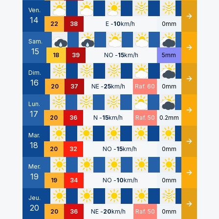
Ven.
14
Détails
22
38
E
-
10
km/h
0mm
Sam.
15
Détails
18
39
NO
-
15
km/h
5mm
Dim.
16
Détails
20
37
NE
-
25
km/h
Raf. 60
0mm
Lun.
17
Détails
20
36
N
-
15
km/h
Raf. 50
0.2mm
Mar.
18
Détails
20
32
NO
-
15
km/h
0mm
Mer.
19
Détails
19
34
NO
-
10
km/h
0mm
Jeu.
20
Détails
20
36
NE
-
20
km/h
Raf. 50
0mm