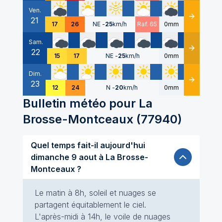
Ven.
21
Détails
17
26
NE
-
25
km/h
Raf. 65
0mm
Sam.
22
Détails
15
17
NE
-
25
km/h
0mm
Dim.
23
Détails
12
24
N
-
20
km/h
0mm
Bulletin météo pour
La
Brosse-Montceaux
(
77940
)
Quel temps fait-il aujourd'hui
dimanche 9 aout à La Brosse-
Montceaux ?
Le matin à 8h, soleil et nuages se
partagent équitablement le ciel.
L'après-midi à 14h, le voile de nuages