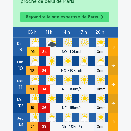
proche de celui de
Paris
.
Rejoindre le site expertisé de
Paris
08 h
11 h
14 h
17 h
20 h
Date
Dim.
9
Détails
16
34
SO
-
10
km/h
0mm
Lun.
10
Détails
19
34
NO
-
10
km/h
0mm
Mar.
11
Détails
19
34
NE
-
15
km/h
0mm
Mer.
12
Détails
19
36
NE
-
15
km/h
0mm
Jeu.
13
Détails
21
38
NE
-
10
km/h
0mm