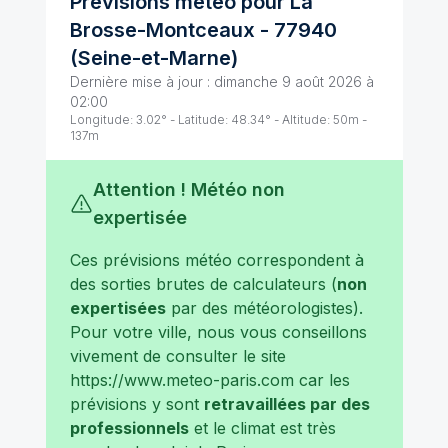
Prévisions météo pour
La
Brosse-Montceaux
-
77940
(
Seine-et-Marne
)
Dernière mise à jour :
dimanche 9 août 2026 à
02:00
Longitude:
3.02
° - Latitude:
48.34
° - Altitude:
50
m -
137
m
Attention ! Météo non
expertisée
Ces prévisions météo correspondent à
des sorties brutes de calculateurs (
non
expertisées
par des météorologistes).
Pour votre ville, nous vous conseillons
vivement de consulter le site
https://www.meteo-paris.com
car les
prévisions y sont
retravaillées par des
professionnels
et le climat est très