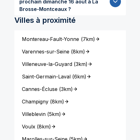
prochain dimanche 16 aout à La
Brosse-Montceaux ?
Villes à proximité
Montereau-Fault-Yonne
(
7km
)
Varennes-sur-Seine
(
8km
)
Villeneuve-la-Guyard
(
3km
)
Saint-Germain-Laval
(
6km
)
Cannes-Écluse
(
3km
)
Champigny
(
8km
)
Villeblevin
(
5km
)
Voulx
(
8km
)
Marolles-sur-Seine
(
5km
)