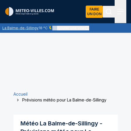
FAIRE
UN DON
Recherch
Menu
La Balme-de-Sillingy
18 °C
Ajouter une ville
Ciel dégagé - quasiment pas de nuages
Accueil
Prévisions météo pour La Balme-de-Sillingy
Météo
La Balme-de-Sillingy
-