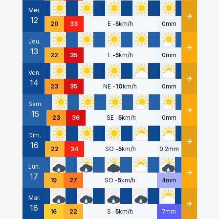
Mer.
12
Détails
20
33
E
-
5
km/h
0mm
Jeu.
13
Détails
22
35
E
-
5
km/h
0mm
Ven.
14
Détails
23
35
NE
-
10
km/h
0mm
Sam.
15
Détails
23
36
SE
-
5
km/h
0mm
Dim.
16
Détails
22
34
SO
-
5
km/h
0.2mm
Lun.
17
Détails
19
27
SO
-
5
km/h
4mm
Mar.
18
Détails
16
22
S
-
5
km/h
7mm