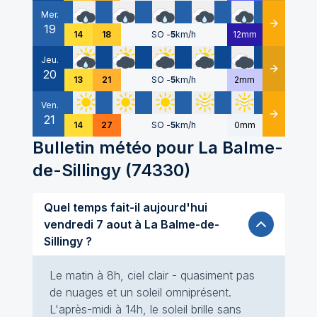
Mer.
19
Détails
14
18
SO
-
5
km/h
12mm
Jeu.
20
Détails
13
21
SO
-
5
km/h
2mm
Ven.
21
Détails
14
27
SO
-
5
km/h
0mm
Bulletin météo pour
La Balme-
de-Sillingy
(
74330
)
Quel temps fait-il aujourd'hui
vendredi 7 aout à La Balme-de-
Sillingy ?
Le matin à 8h, ciel clair - quasiment pas
de nuages et un soleil omniprésent.
L'après-midi à 14h, le soleil brille sans