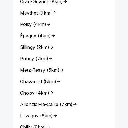
Cran-Gevrier
(
8km
)
Meythet
(
7km
)
Poisy
(
4km
)
Épagny
(
4km
)
Sillingy
(
2km
)
Pringy
(
7km
)
Metz-Tessy
(
5km
)
Chavanod
(
8km
)
Choisy
(
4km
)
Allonzier-la-Caille
(
7km
)
Lovagny
(
6km
)
Chilly
(
8km
)