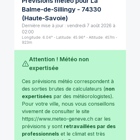
Prévisions météo pour
La
Balme-de-Sillingy
-
74330
(
Haute-Savoie
)
Dernière mise à jour :
vendredi 7 août 2026 à
02:00
Longitude:
6.04
° - Latitude:
45.96
° - Altitude:
457
m -
923
m
Attention ! Météo non
expertisée
Ces prévisions météo correspondent à
des sorties brutes de calculateurs (
non
expertisées
par des météorologistes).
Pour votre ville, nous vous conseillons
vivement de consulter le site
https://www.meteo-geneve.ch
car les
prévisions y sont
retravaillées par des
professionnels
et le climat est très