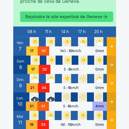
proche de celui de
Geneve
.
Rejoindre le site expertisé de
Geneve
08 h
11 h
14 h
17 h
20 h
Date
Ven.
7
Détails
17
30
NO
-
10
km/h
0mm
Sam.
8
Détails
17
32
E
-
5
km/h
0mm
Dim.
9
Détails
21
34
S
-
5
km/h
0mm
Lun.
10
Détails
21
31
S
-
5
km/h
4mm
Mar.
11
Détails
19
33
NE
-
10
km/h
0mm