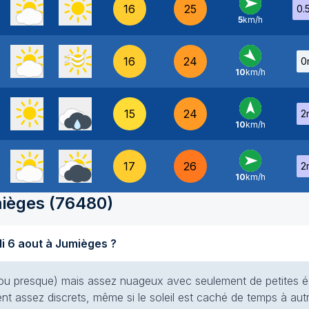
16
25
0.
5
km/h
O
-
16
24
0
10
km/h
NO
-
15
24
2
10
km/h
S
-
17
26
2
10
km/h
O
-
ièges
(
76480
)
Quel temps fait-il aujourd'hui jeudi 6 aout à Jumièges ?
(ou presque) mais assez nuageux avec seulement de petites éc
ent assez discrets, même si le soleil est caché de temps à autr