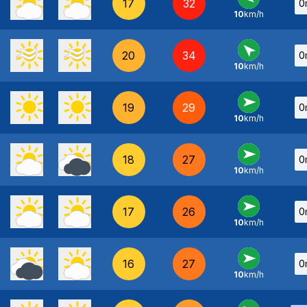
17
32
0
10
km/h
E
-
20
34
0
10
km/h
SE
-
19
29
0
10
km/h
O
-
18
27
0
10
km/h
O
-
17
26
0
10
km/h
O
-
16
27
0
10
km/h
O
-