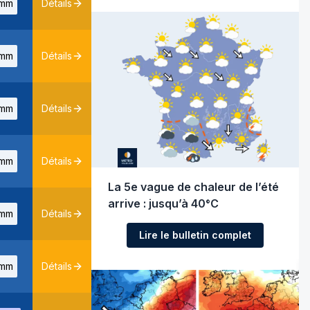
mm
Détails
mm
Détails
mm
Détails
mm
Détails
La 5e vague de chaleur de l’été
arrive : jusqu’à 40°C
mm
Détails
Lire le bulletin complet
mm
Détails