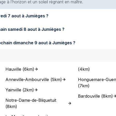
e à l’horizon et un soleil régnant en maître.
Quel temps fera-t-il demain vendredi 7 aout à Jumièges ?
Quel temps fera-t-il samedi prochain samedi 8 aout à Jumièges ?
Quel temps fera-t-il dimanche prochain dimanche 9 aout à Jumièges ?
Hauville
(
6km
)
(
4km
)
Anneville-Ambourville
(
5km
)
Honguemare-Gueno
(
7km
)
Yainville
(
2km
)
Bardouville
(
8km
)
Notre-Dame-de-Bliquetuit
(
8km
)