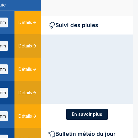
uie
mm
Détails
Suivi des pluies
mm
Détails
mm
Détails
mm
Détails
En savoir plus
mm
Détails
Bulletin météo du jour