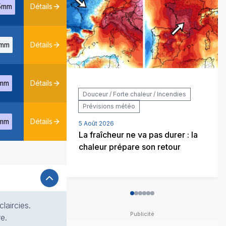
5mm
Détails
mm
Détails
mm
Détails
Douceur / Forte chaleur / Incendies
Prévisions météo
mm
Détails
5 Août 2026
La fraîcheur ne va pas durer : la
chaleur prépare son retour
0
1
2
3
4
5
laircies.
e.