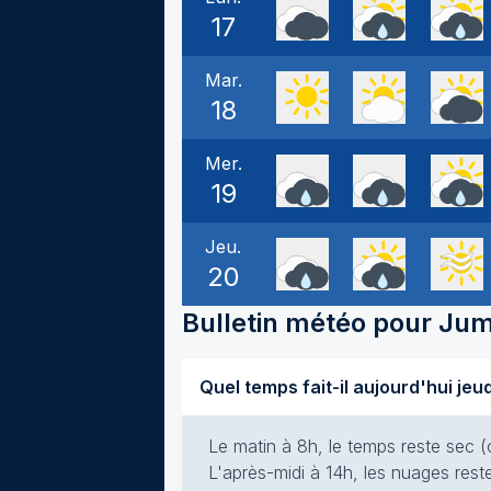
17
Mar.
18
Mer.
19
Jeu.
20
Bulletin météo pour
Jum
Le matin à 8h, le temps reste sec 
L'après-midi à 14h, les nuages rest