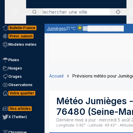
Rechercher
Menu secondaire
Bulletin France
Jumièges
21 °C
Ajouter une ville
Ciel clair - quasiment pas de
Prévi. saison
Modèles météo
Pluies
Nuages
Accueil
Prévisions météo pour Jumièg
Orages
Observations
Votre quartier
Météo
Jumièges
-
Nos articles
76480
(
Seine-Mar
X (Twitter)
Dernière mise à jour :
mercredi 5 août 
Longitude:
0.82
° - Latitude:
49.43
° - Altitude
Chronique