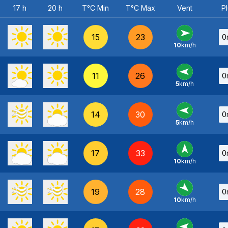
17 h
20 h
T°C Min
T°C Max
Vent
Pl
15
23
0
10
km/h
O
-
11
26
0
5
km/h
E
-
14
30
0
5
km/h
E
-
17
33
0
10
km/h
S
-
19
28
0
10
km/h
NO
-