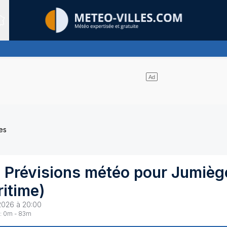
Sites expertis&eacute;s
 nuages et un soleil omniprésent
es
 Prévisions météo pour
Jumièg
itime
)
2026 à 20:00
:
0
m -
83
m