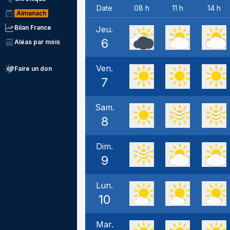
Date
08 h
11 h
14 h
Almanach
Bilan France
Jeu.
6
Aléas par mois
Ven.
Faire un don
7
Sam.
8
Dim.
9
Lun.
10
Mar.