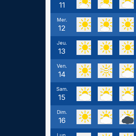
11
Mer.
12
Jeu.
13
Ven.
14
Sam.
15
Dim.
16
Lun.