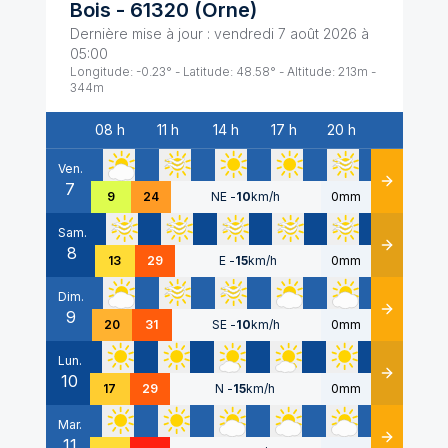
Bois
-
61320
(
Orne
)
Dernière mise à jour :
vendredi 7 août 2026 à
05:00
Longitude:
-0.23
° - Latitude:
48.58
° - Altitude:
213
m -
344
m
08 h
11 h
14 h
17 h
20 h
Date
Ven.
7
Détails
9
24
NE
-
10
km/h
0mm
Sam.
8
Détails
13
29
E
-
15
km/h
0mm
Dim.
9
Détails
20
31
SE
-
10
km/h
0mm
Lun.
10
Détails
17
29
N
-
15
km/h
0mm
Mar.
11
Détails