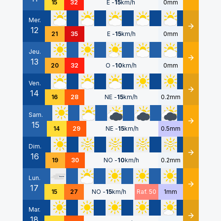
15
32
E
-
15
km/h
0mm
Mer.
12
Détails
21
35
E
-
15
km/h
0mm
Jeu.
13
Détails
20
32
O
-
10
km/h
0mm
Ven.
14
Détails
16
28
NE
-
15
km/h
0.2mm
Sam.
15
Détails
14
29
NE
-
15
km/h
0.5mm
Dim.
16
Détails
19
30
NO
-
10
km/h
0.2mm
Lun.
17
Détails
15
27
NO
-
15
km/h
Raf. 50
1mm
Mar.
18
Détails