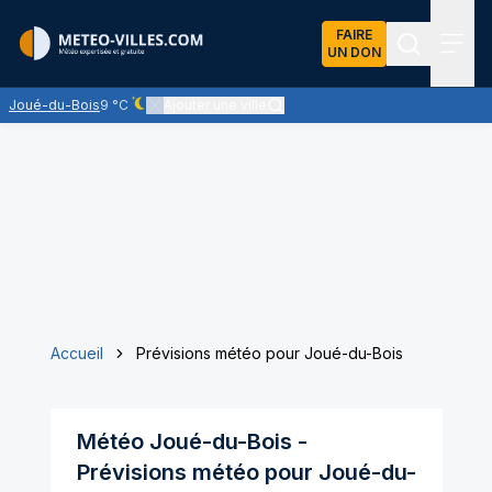
FAIRE
UN DON
Recherch
Menu
Joué-du-Bois
9 °C
Ajouter une ville
Ciel dégagé - quasiment pas de nuages
Accueil
Prévisions météo pour Joué-du-Bois
Météo
Joué-du-Bois
-
Prévisions météo pour
Joué-du-