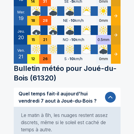
14
31
SE
-
5
km/h
0mm
Mer.
19
Détails
18
28
NE
-
10
km/h
0mm
Jeu.
20
Détails
15
21
NO
-
10
km/h
0.5mm
Ven.
21
Détails
12
26
S
-
10
km/h
0mm
Bulletin météo pour
Joué-du-
Bois
(
61320
)
Quel temps fait-il aujourd'hui
vendredi 7 aout à Joué-du-Bois ?
Le matin à 8h, les nuages restent assez
discrets, même si le soleil est caché de
temps à autre.