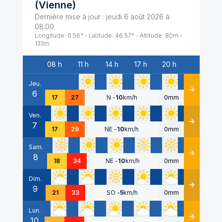
(
Vienne
)
Dernière mise à jour :
jeudi 6 août 2026 à
08:00
Longitude:
0.56
° - Latitude:
46.57
° - Altitude:
80
m -
133
m
08 h
11 h
14 h
17 h
20 h
Date
Jeu.
6
Détails
17
27
N
-
10
km/h
0mm
Ven.
7
Détails
17
29
NE
-
10
km/h
0mm
Sam.
8
Détails
18
34
NE
-
10
km/h
0mm
Dim.
9
Détails
21
33
SO
-
5
km/h
0mm
Lun.
10
Détails