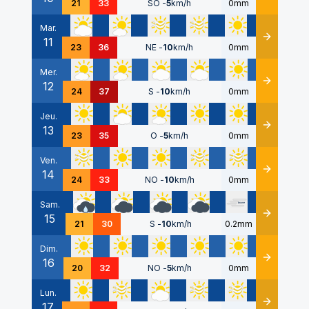
21
33
SO
-
5
km/h
0mm
Mar.
11
Détails
23
36
NE
-
10
km/h
0mm
Mer.
12
Détails
24
37
S
-
10
km/h
0mm
Jeu.
13
Détails
23
35
O
-
5
km/h
0mm
Ven.
14
Détails
24
33
NO
-
10
km/h
0mm
Sam.
15
Détails
21
30
S
-
10
km/h
0.2mm
Dim.
16
Détails
20
32
NO
-
5
km/h
0mm
Lun.
17
Détails