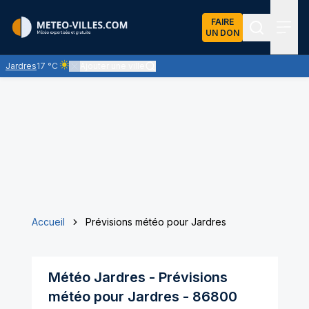
FAIRE
UN DON
Recherch
Menu
Jardres
17 °C
Ajouter une ville
Ciel clair - quasiment pas de nuages et un soleil omniprésent
Accueil
Prévisions météo pour Jardres
Météo
Jardres
- Prévisions
météo pour
Jardres
-
86800