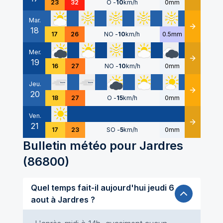
23
32
O
-
10
km/h
0mm
Mar.
18
Détails
17
26
NO
-
10
km/h
0.5mm
Mer.
19
Détails
16
27
NO
-
10
km/h
0mm
Jeu.
20
Détails
18
27
O
-
15
km/h
0mm
Ven.
21
Détails
17
23
SO
-
5
km/h
0mm
Bulletin météo pour
Jardres
(
86800
)
Quel temps fait-il aujourd'hui jeudi 6
aout à Jardres ?