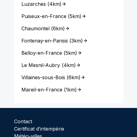
Luzarches
(
4km
)
Puiseux-en-France
(
5km
)
Chaumontel
(
6km
)
Fontenay-en-Parisis
(
3km
)
Belloy-en-France
(
5km
)
Le Mesnil-Aubry
(
4km
)
Villaines-sous-Bois
(
6km
)
Mareil-en-France
(
1km
)
Contact
Certificat d’intempérie
Météo-villes