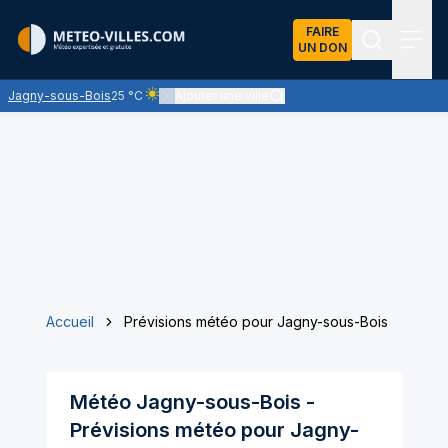
FAIRE
UN DON
Recherch
Menu
Jagny-sous-Bois
25 °C
Ajouter une ville
Ciel clair - quasiment pas de nuages et un soleil o
Accueil
Prévisions météo pour Jagny-sous-Bois
Météo
Jagny-sous-Bois
-
Prévisions météo pour
Jagny-