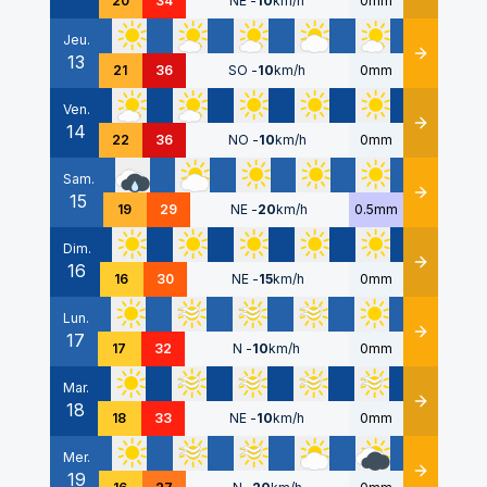
20
34
NE
-
10
km/h
0mm
Jeu.
13
Détails
21
36
SO
-
10
km/h
0mm
Ven.
14
Détails
22
36
NO
-
10
km/h
0mm
Sam.
15
Détails
19
29
NE
-
20
km/h
0.5mm
Dim.
16
Détails
16
30
NE
-
15
km/h
0mm
Lun.
17
Détails
17
32
N
-
10
km/h
0mm
Mar.
18
Détails
18
33
NE
-
10
km/h
0mm
Mer.
19
Détails