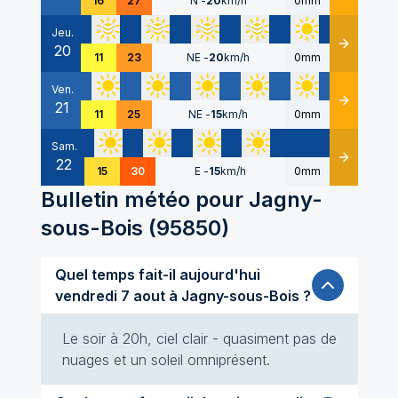
16
27
N
-
20
km/h
0mm
Jeu.
20
Détails
11
23
NE
-
20
km/h
0mm
Ven.
21
Détails
11
25
NE
-
15
km/h
0mm
Sam.
22
Détails
15
30
E
-
15
km/h
0mm
Bulletin météo pour
Jagny-
sous-Bois
(
95850
)
Quel temps fait-il aujourd'hui
vendredi 7 aout à Jagny-sous-Bois ?
Le soir à 20h, ciel clair - quasiment pas de
nuages et un soleil omniprésent.