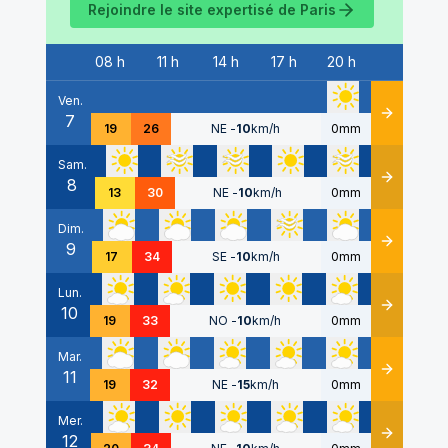
Rejoindre le site expertisé de
Paris
08 h
11 h
14 h
17 h
20 h
Date
Ven.
7
Détails
19
26
NE
-
10
km/h
0mm
Sam.
8
Détails
13
30
NE
-
10
km/h
0mm
Dim.
9
Détails
17
34
SE
-
10
km/h
0mm
Lun.
10
Détails
19
33
NO
-
10
km/h
0mm
Mar.
11
Détails
19
32
NE
-
15
km/h
0mm
Mer.
12
Détails