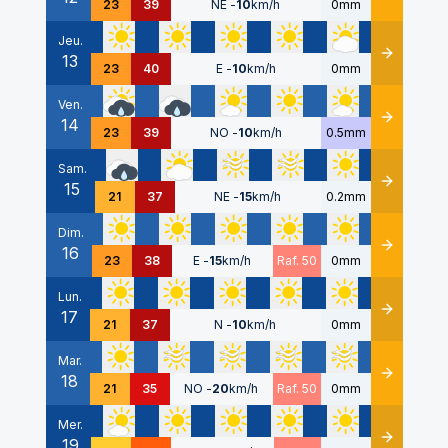
23
39
NE
-
10
km/h
0mm
Jeu.
13
Détails
23
40
E
-
10
km/h
0mm
Ven.
14
Détails
23
39
NO
-
10
km/h
0.5mm
Sam.
15
Détails
21
37
NE
-
15
km/h
0.2mm
Dim.
16
Détails
23
38
E
-
15
km/h
Raf. 50
0mm
Lun.
17
Détails
21
37
N
-
10
km/h
0mm
Mar.
18
Détails
21
35
NO
-
20
km/h
Raf. 50
0mm
Mer.
19
Détails