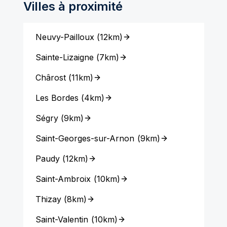
Villes à proximité
Neuvy-Pailloux
(
12km
)
Sainte-Lizaigne
(
7km
)
Chârost
(
11km
)
Les Bordes
(
4km
)
Ségry
(
9km
)
Saint-Georges-sur-Arnon
(
9km
)
Paudy
(
12km
)
Saint-Ambroix
(
10km
)
Thizay
(
8km
)
Saint-Valentin
(
10km
)