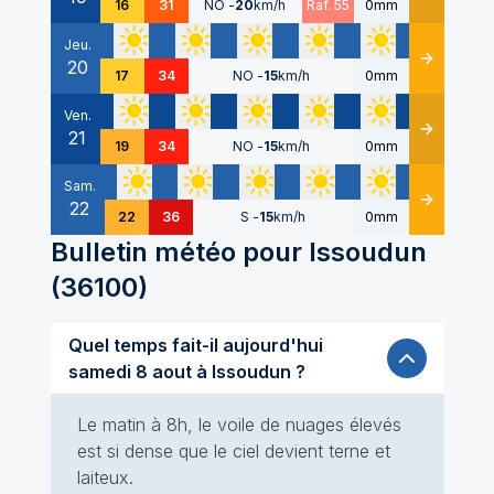
16
31
NO
-
20
km/h
Raf. 55
0mm
Jeu.
20
Détails
17
34
NO
-
15
km/h
0mm
Ven.
21
Détails
19
34
NO
-
15
km/h
0mm
Sam.
22
Détails
22
36
S
-
15
km/h
0mm
Bulletin météo pour
Issoudun
(
36100
)
Quel temps fait-il aujourd'hui
samedi 8 aout à Issoudun ?
Le matin à 8h, le voile de nuages élevés
est si dense que le ciel devient terne et
laiteux.