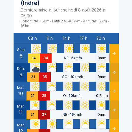
(
Indre
)
Dernière mise à jour :
samedi 8 août 2026 à
05:00
Longitude:
1.99
° - Latitude:
46.94
° - Altitude:
122
m -
161
m
08 h
11 h
14 h
17 h
20 h
Date
Sam.
8
Détails
14
34
NE
-
5
km/h
0mm
Dim.
9
Détails
21
35
SO
-
10
km/h
0mm
Lun.
10
Détails
21
35
O
-
10
km/h
0.2mm
Mar.
11
Détails
21
37
NE
-
15
km/h
0mm
Mer.
12
Détails