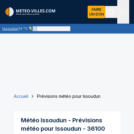
FAIRE
UN DON
Recherch
Menu
Issoudun
14 °C
Ajouter une ville
Ciel voilé par des nuages d'altitude, ternissant plus ou moins 
Accueil
Prévisions météo pour Issoudun
Météo
Issoudun
- Prévisions
météo pour
Issoudun
-
36100