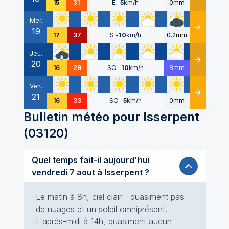
15
31
E
-
5
km/h
0mm
Mer.
19
Détails
17
37
S
-
10
km/h
0.2mm
Jeu.
20
Détails
16
29
SO
-
10
km/h
8mm
Ven.
21
Détails
16
33
SO
-
5
km/h
0mm
Bulletin météo pour
Isserpent
(
03120
)
Quel temps fait-il aujourd'hui
vendredi 7 aout à Isserpent ?
Le matin à 8h, ciel clair - quasiment pas
de nuages et un soleil omniprésent.
L'après-midi à 14h, quasiment aucun