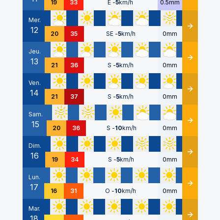
19
33
E
-
5
km/h
0.5mm
Mer.
12
Détails
20
35
SE
-
5
km/h
0mm
Jeu.
13
Détails
21
36
S
-
5
km/h
0mm
Ven.
14
Détails
21
37
S
-
5
km/h
0mm
Sam.
15
Détails
20
36
S
-
10
km/h
0mm
Dim.
16
Détails
19
34
S
-
5
km/h
0mm
Lun.
17
Détails
16
31
O
-
10
km/h
0mm
Mar.
18
Détails