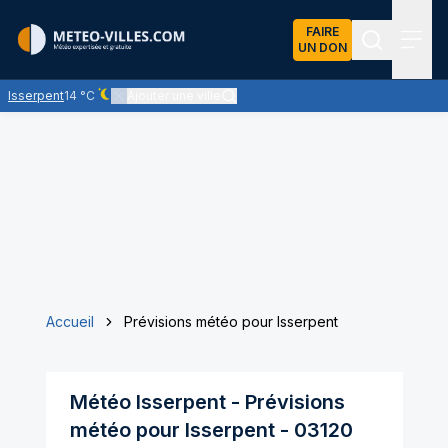
FAIRE
UN DON
Recherch
Menu
Isserpent
14 °C
Ajouter une ville
Ciel dégagé - quasiment pas de nuages
Accueil
Prévisions météo pour Isserpent
Météo
Isserpent
- Prévisions
météo pour
Isserpent
-
03120