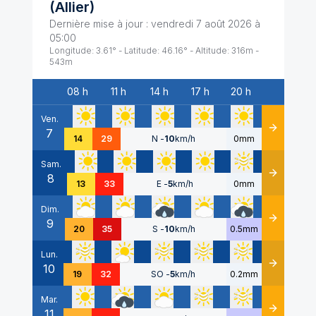
(
Allier
)
Dernière mise à jour :
vendredi 7 août 2026 à
05:00
Longitude:
3.61
° - Latitude:
46.16
° - Altitude:
316
m -
543
m
08 h
11 h
14 h
17 h
20 h
Date
Ven.
7
Détails
14
29
N
-
10
km/h
0mm
Sam.
8
Détails
13
33
E
-
5
km/h
0mm
Dim.
9
Détails
20
35
S
-
10
km/h
0.5mm
Lun.
10
Détails
19
32
SO
-
5
km/h
0.2mm
Mar.
11
Détails