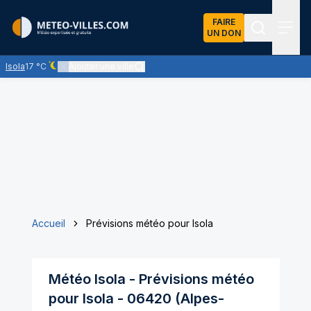
FAIRE
UN DON
Recherch
Menu
Isola
17 °C
Ajouter une ville
Ciel dégagé - quasiment pas de nuages
Accueil
Prévisions météo pour Isola
Météo
Isola
- Prévisions météo
pour
Isola
-
06420
(
Alpes-