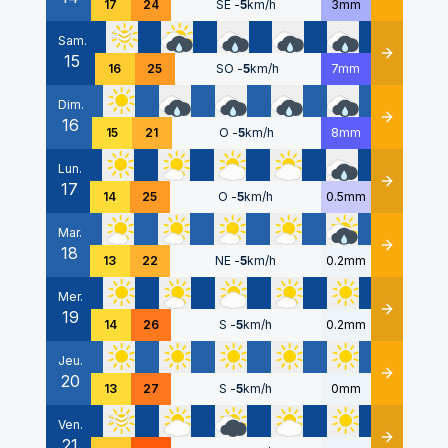
17
24
SE
-
5
km/h
3mm
Sam.
15
Détails
16
25
SO
-
5
km/h
7mm
Dim.
16
Détails
15
21
O
-
5
km/h
8mm
Lun.
17
Détails
14
25
O
-
5
km/h
0.5mm
Mar.
18
Détails
13
22
NE
-
5
km/h
0.2mm
Mer.
19
Détails
14
26
S
-
5
km/h
0.2mm
Jeu.
20
Détails
13
27
S
-
5
km/h
0mm
Ven.
21
Détails