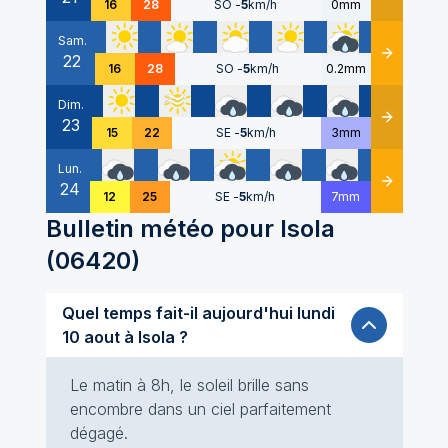
16
28
SO
-
5
km/h
0mm
Sam.
22
Détails
16
28
SO
-
5
km/h
0.2mm
Dim.
23
Détails
15
22
SE
-
5
km/h
3mm
Lun.
24
Détails
12
25
SE
-
5
km/h
7mm
Bulletin météo pour
Isola
(
06420
)
Quel temps fait-il aujourd'hui lundi
10 aout à Isola ?
Le matin à 8h, le soleil brille sans
encombre dans un ciel parfaitement
dégagé.