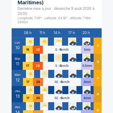
Maritimes
)
Dernière mise à jour :
dimanche 9 août 2026 à
20:00
Longitude:
7.05
° - Latitude:
44.18
° - Altitude:
719
m -
2930
m
08 h
11 h
14 h
17 h
20 h
Date
Lun.
10
Détails
16
28
S
-
5
km/h
1mm
Mar.
11
Détails
17
28
S
-
5
km/h
0.5mm
Mer.
12
Détails
17
26
SE
-
5
km/h
3mm
Jeu.
13
Détails
17
25
SE
-
5
km/h
4mm
Ven.
14
Détails