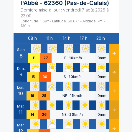
l'Abbé
-
62360
(
Pas-de-Calais
)
Dernière mise à jour :
vendredi 7 août 2026 à
23:00
Longitude:
1.68
° - Latitude:
50.67
° - Altitude:
7
m -
130
m
08 h
11 h
14 h
17 h
20 h
Date
Sam.
8
Détails
11
27
E
-
10
km/h
0mm
Dim.
9
Détails
15
30
S
-
10
km/h
0mm
Lun.
10
Détails
16
25
NE
-
15
km/h
0mm
Mar.
11
Détails
14
26
NE
-
20
km/h
0mm
Mer.
12
Détails