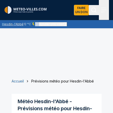
FAIRE
UN DON
Recherch
Menu
Hesdin-l'Abbé
12 °C
Ajouter une ville
Ciel dégagé - quasiment pas de nuages
Accueil
Prévisions météo pour Hesdin-l'Abbé
Météo
Hesdin-l'Abbé
-
Prévisions météo pour
Hesdin-