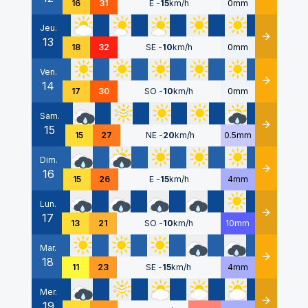
16
31
E
-
15
km/h
0mm
Jeu.
13
Détails
18
32
SE
-
10
km/h
0mm
Ven.
14
Détails
17
30
SO
-
10
km/h
0mm
Sam.
15
Détails
15
27
NE
-
20
km/h
0.5mm
Dim.
16
Détails
15
26
E
-
15
km/h
4mm
Lun.
17
Détails
13
21
SO
-
10
km/h
10mm
Mar.
18
Détails
11
23
SE
-
15
km/h
4mm
Mer.
19
Détails