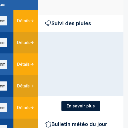
uie
mm
Détails
Suivi des pluies
mm
Détails
mm
Détails
mm
Détails
En savoir plus
mm
Détails
Bulletin météo du jour