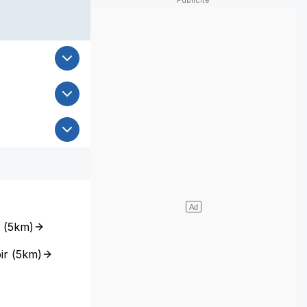
(
5km
)
ir
(
5km
)