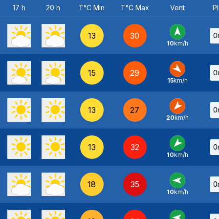
17 h
20 h
T°C Min
T°C Max
Vent
Pl
13
30
0
10
km/h
S
-
15
29
0
15
km/h
NO
-
13
27
0
20
km/h
NE
-
13
32
0
10
km/h
NE
-
18
35
0
10
km/h
E
-