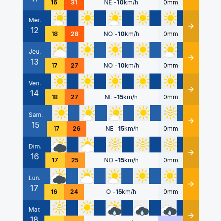
16
31
NE
-
10
km/h
0mm
Mer.
12
Détails
18
28
NO
-
10
km/h
0mm
Jeu.
13
Détails
17
27
NO
-
10
km/h
0mm
Ven.
14
Détails
18
27
NE
-
15
km/h
0mm
Sam.
15
Détails
17
26
NE
-
15
km/h
0mm
Dim.
16
Détails
17
25
NO
-
15
km/h
0mm
Lun.
17
Détails
16
24
O
-
15
km/h
0mm
Mar.
18
Détails