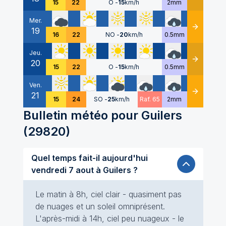
15
22
O
-
15
km/h
2mm
Mer.
19
Détails
16
22
NO
-
20
km/h
0.5mm
Jeu.
20
Détails
15
22
O
-
15
km/h
0.5mm
Ven.
21
Détails
15
24
SO
-
25
km/h
Raf. 65
2mm
Bulletin météo pour
Guilers
(
29820
)
Quel temps fait-il aujourd'hui
vendredi 7 aout à Guilers ?
Le matin à 8h, ciel clair - quasiment pas
de nuages et un soleil omniprésent.
L'après-midi à 14h, ciel peu nuageux - le