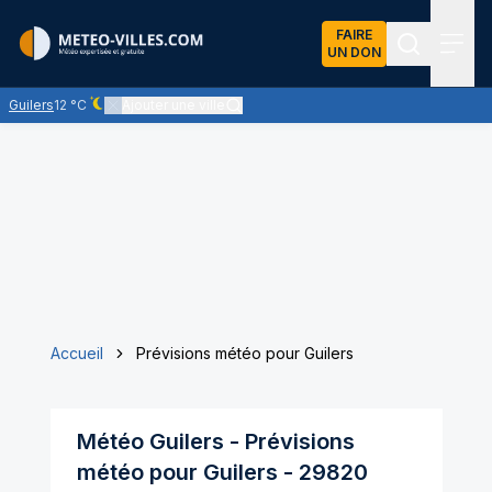
FAIRE
UN DON
Recherch
Menu
Guilers
12 °C
Ajouter une ville
Ciel dégagé - quasiment pas de nuages
Accueil
Prévisions météo pour Guilers
Météo
Guilers
- Prévisions
météo pour
Guilers
-
29820