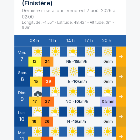
(
Finistère
)
Dernière mise à jour :
vendredi 7 août 2026 à
02:00
Longitude:
-4.55
° - Latitude:
48.42
° - Altitude:
0
m -
96
m
08 h
11 h
14 h
17 h
20 h
Date
Ven.
7
Détails
12
24
NE
-
15
km/h
0mm
Sam.
8
Détails
15
29
E
-
10
km/h
0mm
Dim.
9
Détails
17
27
NO
-
10
km/h
0.5mm
Lun.
10
Détails
16
26
N
-
15
km/h
0mm
Mar.
11
Détails