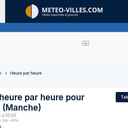
Sites expertis&eacute;s
e
Heure par heure
heure par heure pour
Tab
(
Manche
)
6 à 05:00
e:
0
m -
67
m
s