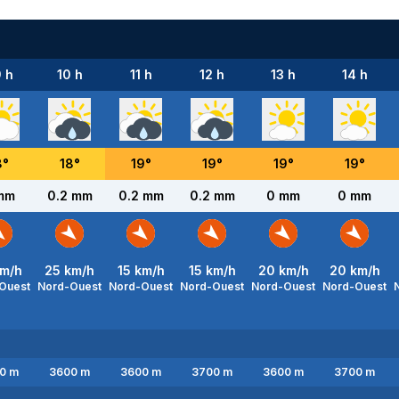
 h
10 h
11 h
12 h
13 h
14 h
8
°
18
°
19
°
19
°
19
°
19
°
mm
0.2 mm
0.2 mm
0.2 mm
0 mm
0 mm
m/h
25
km/h
15
km/h
15
km/h
20
km/h
20
km/h
Ouest
Nord-Ouest
Nord-Ouest
Nord-Ouest
Nord-Ouest
Nord-Ouest
0
m
3600
m
3600
m
3700
m
3600
m
3700
m