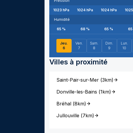
Pression
1023
hPa
1024
hPa
1024
hPa
1025
Humidité
65
%
68
%
65
%
65
Jeu.
Ven.
Sam.
Dim.
Lun.
6
7
8
9
10
Villes à proximité
Saint-Pair-sur-Mer
(
3km
)
Donville-les-Bains
(
1km
)
Bréhal
(
8km
)
Jullouville
(
7km
)