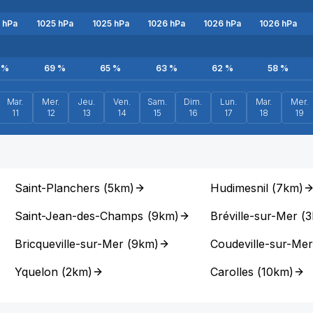
hPa
1025
hPa
1025
hPa
1026
hPa
1026
hPa
1026
hPa
%
69
%
65
%
63
%
62
%
58
%
Mar.
Mer.
Jeu.
Ven.
Sam.
Dim.
Lun.
Mar.
Mer.
11
12
13
14
15
16
17
18
19
Saint-Planchers
(
5km
)
Hudimesnil
(
7km
)
Saint-Jean-des-Champs
(
9km
)
Bréville-sur-Mer
(
3
Bricqueville-sur-Mer
(
9km
)
Coudeville-sur-Mer
Yquelon
(
2km
)
Carolles
(
10km
)