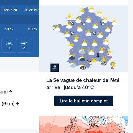
1026
hPa
1026
hPa
1026
hPa
1026
hPa
1026
hPa
1025
h
59
%
58
%
60
%
60
%
56
%
54
%
Jeu.
Ven.
20
21
La 5e vague de chaleur de l’été
arrive : jusqu’à 40°C
km
)
Lire le bulletin complet
(
6km
)