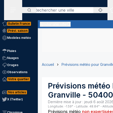
Rechercher
Menu secondaire
Bulletin France
Ajouter une ville
Prévi. saison
Modèles météo
Pluies
Nuages
Accueil
Prévisions météo pour Granvill
Orages
Observations
Votre quartier
Prévisions météo 
Nos articles
Granville
-
50400
X (Twitter)
Dernière mise à jour :
jeudi 6 août 202
Longitude:
-1.59
° - Latitude:
48.84
° - Altitud
Prévisions météo
non expertisée
Chronique