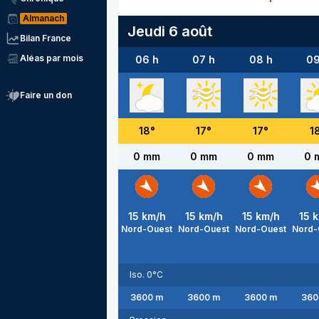
Almanach
Jeudi 6 août
Bilan France
Aléas par mois
06 h
07 h
08 h
09
Faire un don
18
°
17
°
17
°
1
0 mm
0 mm
0 mm
0 
15
km/h
15
km/h
15
km/h
15
k
Nord-Ouest
Nord-Ouest
Nord-Ouest
Nord-
Iso. 0°C
3600
m
3600
m
3600
m
360