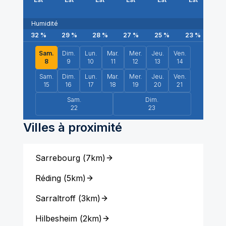
Humidité
32
%
29
%
28
%
27
%
25
%
23
%
22
Sam.
Dim.
Lun.
Mar.
Mer.
Jeu.
Ven.
8
9
10
11
12
13
14
Sam.
Dim.
Lun.
Mar.
Mer.
Jeu.
Ven.
15
16
17
18
19
20
21
Sam.
Dim.
22
23
Villes à proximité
Sarrebourg
(
7km
)
Réding
(
5km
)
Sarraltroff
(
3km
)
Hilbesheim
(
2km
)