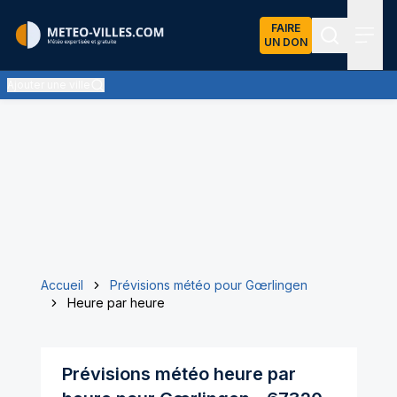
FAIRE
UN DON
Recherch
Menu
Ajouter une ville
Accueil
Prévisions météo pour Gœrlingen
Heure par heure
Prévisions météo heure par