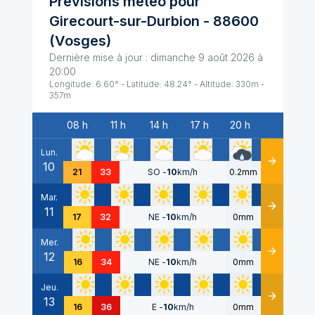
Prévisions météo pour
Girecourt-sur-Durbion
-
88600
(
Vosges
)
Dernière mise à jour :
dimanche 9 août 2026 à
20:00
Longitude:
6.60
° - Latitude:
48.24
° - Altitude:
330
m -
357
m
08 h
11 h
14 h
17 h
20 h
Date
Lun.
10
Détails
21
33
SO
-
10
km/h
0.2mm
Mar.
11
Détails
17
32
NE
-
10
km/h
0mm
Mer.
12
Détails
16
34
NE
-
10
km/h
0mm
Jeu.
13
Détails
16
36
E
-
10
km/h
0mm