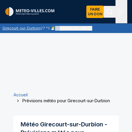
FAIRE
UN DON
Recherch
Menu
Girecourt-sur-Durbion
27 °C
Ajouter une ville
Ciel peu nuageux - le soleil domine largement
Accueil
Prévisions météo pour Girecourt-sur-Durbion
Météo
Girecourt-sur-Durbion
-