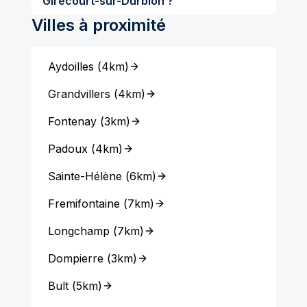
Girecourt-sur-Durbion ?
Villes à proximité
Aydoilles
(
4km
)
Grandvillers
(
4km
)
Fontenay
(
3km
)
Padoux
(
4km
)
Sainte-Hélène
(
6km
)
Fremifontaine
(
7km
)
Longchamp
(
7km
)
Dompierre
(
3km
)
Bult
(
5km
)