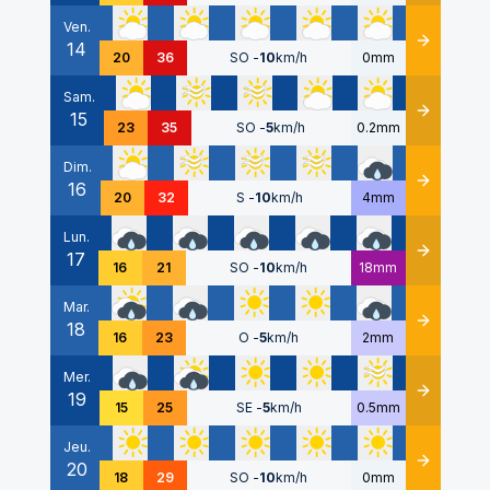
Ven.
14
Détails
20
36
SO
-
10
km/h
0mm
Sam.
15
Détails
23
35
SO
-
5
km/h
0.2mm
Dim.
16
Détails
20
32
S
-
10
km/h
4mm
Lun.
17
Détails
16
21
SO
-
10
km/h
18mm
Mar.
18
Détails
16
23
O
-
5
km/h
2mm
Mer.
19
Détails
15
25
SE
-
5
km/h
0.5mm
Jeu.
20
Détails
18
29
SO
-
10
km/h
0mm