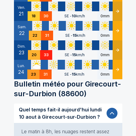
Ven.
21
Détails
18
30
SE
-
10
km/h
0mm
Sam.
22
Détails
22
31
SE
-
15
km/h
0mm
Dim.
23
Détails
20
33
SE
-
15
km/h
0mm
Lun.
24
Détails
23
31
SE
-
15
km/h
0mm
Bulletin météo pour
Girecourt-
sur-Durbion
(
88600
)
Quel temps fait-il aujourd'hui lundi
10 aout à Girecourt-sur-Durbion ?
Le matin à 8h, les nuages restent assez