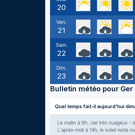
20
Ven.
21
Sam.
22
Dim.
23
Bulletin météo pour
Ger
Le matin à 8h, ciel très nuageux - l
L'après-midi à 14h, le soleil reste m