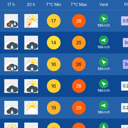
17 h
20 h
T°C Min
T°C Max
Vent
Pl
17
28
0.
10
km/h
SE
-
14
25
2
10
km/h
E
-
16
26
3
10
km/h
SE
-
16
28
0.
10
km/h
SE
-
19
29
0.
10
km/h
E
-