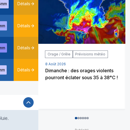
5mm
Détails
mm
Détails
mm
Détails
Orage / Grêle
Prévisions météo
8 Août 2026
mm
Détails
Dimanche : des orages violents
pourront éclater sous 35 à 38°C !
luie.
0
1
2
3
4
5