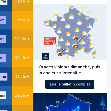
2mm
Détails
mm
Détails
mm
Détails
mm
Détails
Orages violents dimanche, puis
la chaleur s’intensifie
5mm
Détails
Lire le bulletin complet
mm
Détails