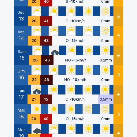
20
40
S
-
10
km/h
0mm
Jeu.
13
Détails
20
41
O
-
10
km/h
0mm
Ven.
14
Détails
20
43
O
-
15
km/h
0mm
Sam.
15
Détails
20
46
NO
-
15
km/h
0.2mm
Dim.
16
Détails
22
46
NO
-
10
km/h
0mm
Lun.
17
Détails
21
45
O
-
10
km/h
0.5mm
Mar.
18
Détails
20
40
O
-
15
km/h
0mm
Mer.
19
Détails