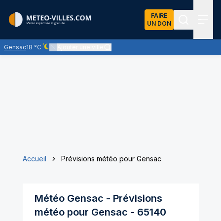
FAIRE
UN DON
Recherch
Menu
Gensac
18 °C
Ajouter une ville
Ciel dégagé - quasiment pas de nuages
Accueil
Prévisions météo pour Gensac
Météo
Gensac
- Prévisions
météo pour
Gensac
-
65140