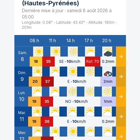
(
Hautes-Pyrénées
)
Dernière mise à jour :
samedi 8 août 2026 à
05:00
Longitude:
0.08
° - Latitude:
43.43
° - Altitude:
190
m -
201
m
08 h
11 h
14 h
17 h
20 h
Date
Sam.
8
Détails
18
35
SE
-
10
km/h
Raf. 70
0.2mm
Dim.
9
Détails
20
37
E
-
10
km/h
2mm
Lun.
10
Détails
19
35
NO
-
10
km/h
1mm
Mar.
11
Détails
19
36
E
-
10
km/h
0.2mm
Mer.
12
Détails