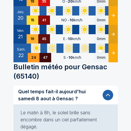
19
35
O
-
20
km/h
0mm
Jeu.
20
Détails
15
41
NO
-
10
km/h
0mm
Ven.
21
Détails
19
45
E
-
10
km/h
0mm
Sam.
22
Détails
24
47
S
-
10
km/h
0mm
Bulletin météo pour
Gensac
(
65140
)
Quel temps fait-il aujourd'hui
samedi 8 aout à Gensac ?
Le matin à 8h, le soleil brille sans
encombre dans un ciel parfaitement
dégagé.