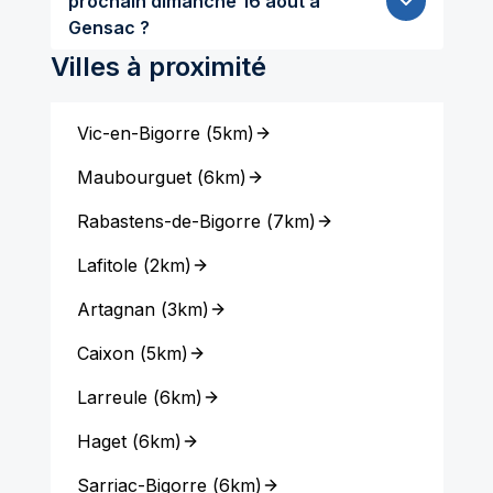
prochain dimanche 16 aout à
Gensac ?
Villes à proximité
Vic-en-Bigorre
(
5km
)
Maubourguet
(
6km
)
Rabastens-de-Bigorre
(
7km
)
Lafitole
(
2km
)
Artagnan
(
3km
)
Caixon
(
5km
)
Larreule
(
6km
)
Haget
(
6km
)
Sarriac-Bigorre
(
6km
)