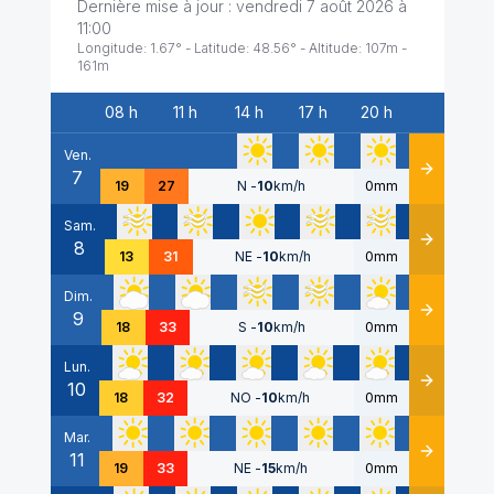
Dernière mise à jour :
vendredi 7 août 2026 à
11:00
Longitude:
1.67
° - Latitude:
48.56
° - Altitude:
107
m -
161
m
08 h
11 h
14 h
17 h
20 h
Date
Ven.
7
Détails
19
27
N
-
10
km/h
0mm
Sam.
8
Détails
13
31
NE
-
10
km/h
0mm
Dim.
9
Détails
18
33
S
-
10
km/h
0mm
Lun.
10
Détails
18
32
NO
-
10
km/h
0mm
Mar.
11
Détails
19
33
NE
-
15
km/h
0mm