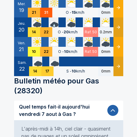
Mer.
19
Détails
21
31
O
-
15
km/h
0mm
Jeu.
20
Détails
14
22
O
-
20
km/h
Raf. 50
0.2mm
Ven.
21
Détails
10
22
O
-
10
km/h
Raf. 50
0mm
Sam.
22
Détails
14
17
S
-
10
km/h
0mm
Bulletin météo pour
Gas
(
28320
)
Quel temps fait-il aujourd'hui
vendredi 7 aout à Gas ?
L'après-midi à 14h, ciel clair - quasiment
pas de nuages et un soleil omniprésent.