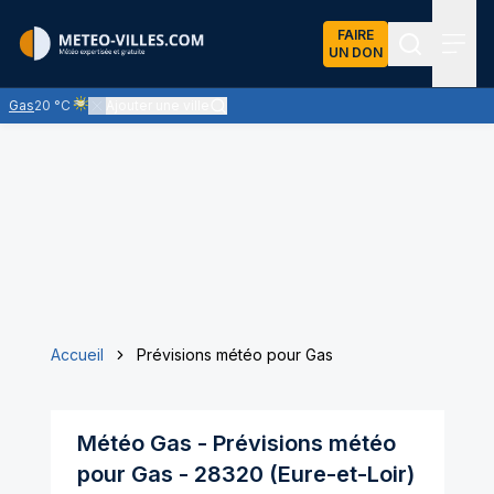
FAIRE
UN DON
Recherch
Menu
Gas
20 °C
Ajouter une ville
Ciel voilé par des nuages d'altitude, ternissant plus ou moins l'écl
Accueil
Prévisions météo pour Gas
Météo
Gas
- Prévisions météo
pour
Gas
-
28320
(
Eure-et-Loir
)