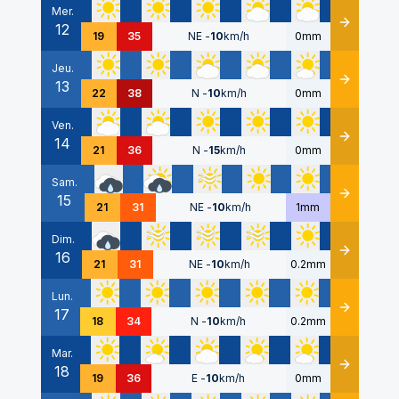
Mer.
12
Détails
19
35
NE
-
10
km/h
0mm
Jeu.
13
Détails
22
38
N
-
10
km/h
0mm
Ven.
14
Détails
21
36
N
-
15
km/h
0mm
Sam.
15
Détails
21
31
NE
-
10
km/h
1mm
Dim.
16
Détails
21
31
NE
-
10
km/h
0.2mm
Lun.
17
Détails
18
34
N
-
10
km/h
0.2mm
Mar.
18
Détails
19
36
E
-
10
km/h
0mm