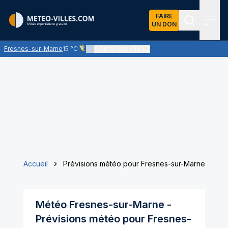
FAIRE
UN DON
Recherch
Menu
Fresnes-sur-Marne
15 °C
Ajouter une ville
Ciel voilé par des nuages d'altitude, ternissant plu
Accueil
Prévisions météo pour Fresnes-sur-Marne
Météo
Fresnes-sur-Marne
-
Prévisions météo pour
Fresnes-