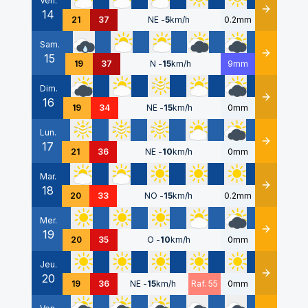
Ven.
14
Détails
21
37
NE
-
5
km/h
0.2mm
Sam.
15
Détails
19
37
N
-
15
km/h
9mm
Dim.
16
Détails
19
34
NE
-
15
km/h
0mm
Lun.
17
Détails
21
36
NE
-
10
km/h
0mm
Mar.
18
Détails
20
33
NO
-
15
km/h
0.2mm
Mer.
19
Détails
20
35
O
-
10
km/h
0mm
Jeu.
20
Détails
19
36
NE
-
15
km/h
Raf. 55
0mm