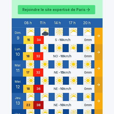
Rejoindre le site expertisé de
Paris
08 h
11 h
14 h
17 h
20 h
Date
Dim.
9
Détails
15
34
S
-
10
km/h
0mm
Lun.
10
Détails
18
32
NO
-
10
km/h
0mm
Mar.
11
Détails
17
32
NE
-
15
km/h
0mm
Mer.
12
Détails
18
36
NE
-
10
km/h
0mm
Jeu.
13
Détails
22
38
NE
-
10
km/h
0mm