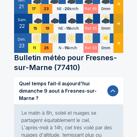
Ven.
21
Détails
17
23
NE
-
20
km/h
Raf. 65
0mm
Sam.
22
Détails
15
19
NE
-
15
km/h
Raf. 55
0mm
Dim.
23
Détails
11
25
N
-
15
km/h
Raf. 50
0mm
Bulletin météo pour
Fresnes-
sur-Marne
(
77410
)
Quel temps fait-il aujourd'hui
dimanche 9 aout à Fresnes-sur-
Marne ?
Le matin à 8h, soleil et nuages se
partagent équitablement le ciel.
L'après-midi à 14h, ciel très voilé par des
nuages d'altitude, ternissant plus ou