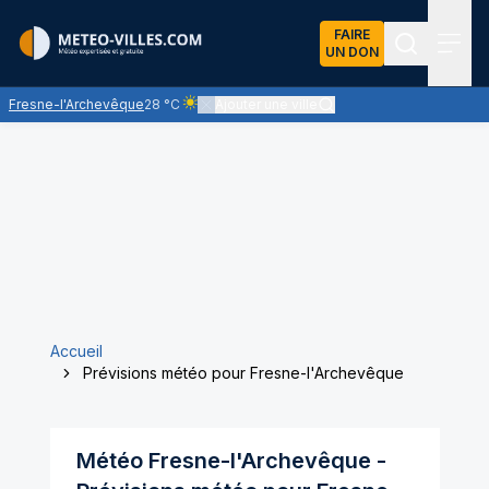
FAIRE
UN DON
Recherch
Menu
Fresne-l'Archevêque
28 °C
Ajouter une ville
Ciel clair - quasiment pas de nuages et un solei
Accueil
Prévisions météo pour Fresne-l'Archevêque
Météo
Fresne-l'Archevêque
-