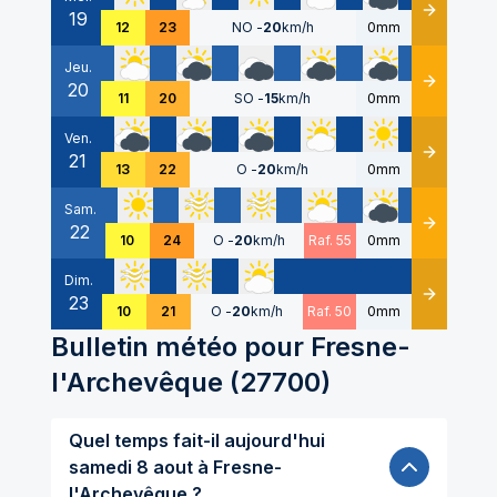
19
Détails
12
23
NO
-
20
km/h
0mm
Jeu.
20
Détails
11
20
SO
-
15
km/h
0mm
Ven.
21
Détails
13
22
O
-
20
km/h
0mm
Sam.
22
Détails
10
24
O
-
20
km/h
Raf. 55
0mm
Dim.
23
Détails
10
21
O
-
20
km/h
Raf. 50
0mm
Bulletin météo pour
Fresne-
l'Archevêque
(
27700
)
Quel temps fait-il aujourd'hui
samedi 8 aout à Fresne-
l'Archevêque ?