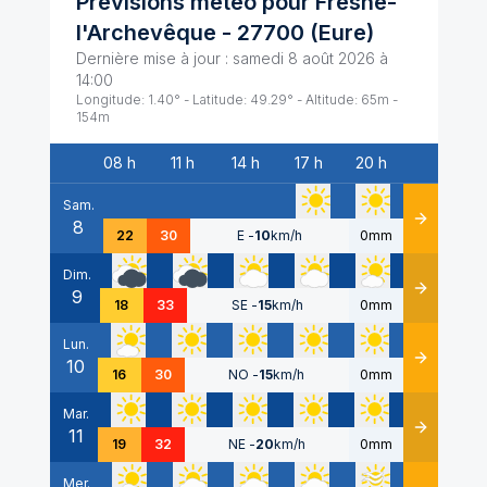
Prévisions météo pour
Fresne-
l'Archevêque
-
27700
(
Eure
)
Dernière mise à jour :
samedi 8 août 2026 à
14:00
Longitude:
1.40
° - Latitude:
49.29
° - Altitude:
65
m -
154
m
08 h
11 h
14 h
17 h
20 h
Date
Sam.
8
Détails
22
30
E
-
10
km/h
0mm
Dim.
9
Détails
18
33
SE
-
15
km/h
0mm
Lun.
10
Détails
16
30
NO
-
15
km/h
0mm
Mar.
11
Détails
19
32
NE
-
20
km/h
0mm
Mer.