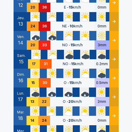
12
Détails
20
36
E
-
15
km/h
0mm
Jeu.
13
Détails
24
36
NE
-
10
km/h
0mm
Ven.
14
Détails
20
33
NO
-
15
km/h
3mm
Sam.
15
Détails
17
31
NO
-
15
km/h
0.2mm
Dim.
16
Détails
15
30
O
-
15
km/h
0.5mm
Lun.
17
Détails
13
22
O
-
20
km/h
2mm
Mar.
18
Détails
14
24
O
-
20
km/h
0mm
Mer.