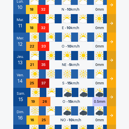
Lun.
10
Détails
18
32
N
-
10
km/h
0mm
Mar.
11
Détails
18
32
E
-
10
km/h
0mm
Mer.
12
Détails
22
33
O
-
10
km/h
0mm
Jeu.
13
Détails
21
35
NE
-
5
km/h
0mm
Ven.
14
Détails
25
37
S
-
15
km/h
0mm
Sam.
15
Détails
19
26
O
-
15
km/h
0.5mm
Dim.
16
Détails
16
25
NO
-
10
km/h
0mm