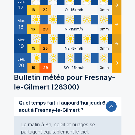
Lun.
17
Détails
16
22
O
-
15
km/h
0mm
Mar.
18
Détails
16
23
N
-
15
km/h
0mm
Mer.
19
Détails
15
25
NE
-
5
km/h
0mm
Jeu.
20
Détails
19
29
SO
-
15
km/h
0mm
Bulletin météo pour
Fresnay-
le-Gilmert
(
28300
)
Quel temps fait-il aujourd'hui jeudi 6
aout à Fresnay-le-Gilmert ?
Le matin à 8h, soleil et nuages se
partagent équitablement le ciel.