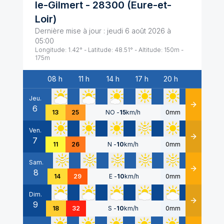
le-Gilmert
-
28300
(
Eure-et-
Loir
)
Dernière mise à jour :
jeudi 6 août 2026 à
05:00
Longitude:
1.42
° - Latitude:
48.51
° - Altitude:
150
m -
175
m
08 h
11 h
14 h
17 h
20 h
Date
Jeu.
6
Détails
13
25
NO
-
15
km/h
0mm
Ven.
7
Détails
11
26
N
-
10
km/h
0mm
Sam.
8
Détails
14
29
E
-
10
km/h
0mm
Dim.
9
Détails
18
32
S
-
10
km/h
0mm