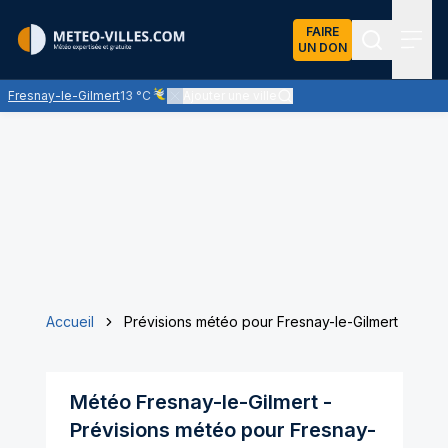
FAIRE
UN DON
Recherch
Menu
Fresnay-le-Gilmert
13 °C
Ajouter une ville
Ciel voilé par des nuages d'altitude, ternissant plus
Accueil
Prévisions météo pour Fresnay-le-Gilmert
Météo
Fresnay-le-Gilmert
-
Prévisions météo pour
Fresnay-