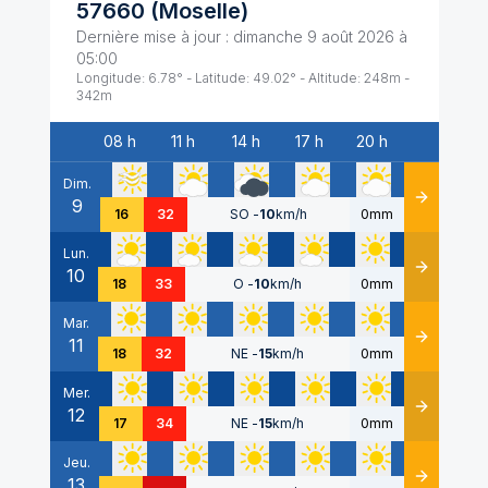
57660
(
Moselle
)
Dernière mise à jour :
dimanche 9 août 2026 à
05:00
Longitude:
6.78
° - Latitude:
49.02
° - Altitude:
248
m -
342
m
08 h
11 h
14 h
17 h
20 h
Date
Dim.
9
Détails
16
32
SO
-
10
km/h
0mm
Lun.
10
Détails
18
33
O
-
10
km/h
0mm
Mar.
11
Détails
18
32
NE
-
15
km/h
0mm
Mer.
12
Détails
17
34
NE
-
15
km/h
0mm
Jeu.
13
Détails