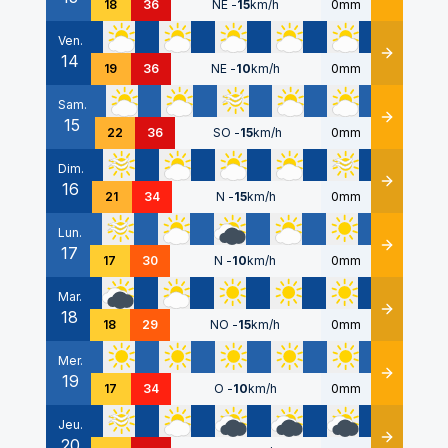
18
36
NE
-
15
km/h
0mm
Ven.
14
Détails
19
36
NE
-
10
km/h
0mm
Sam.
15
Détails
22
36
SO
-
15
km/h
0mm
Dim.
16
Détails
21
34
N
-
15
km/h
0mm
Lun.
17
Détails
17
30
N
-
10
km/h
0mm
Mar.
18
Détails
18
29
NO
-
15
km/h
0mm
Mer.
19
Détails
17
34
O
-
10
km/h
0mm
Jeu.
20
Détails