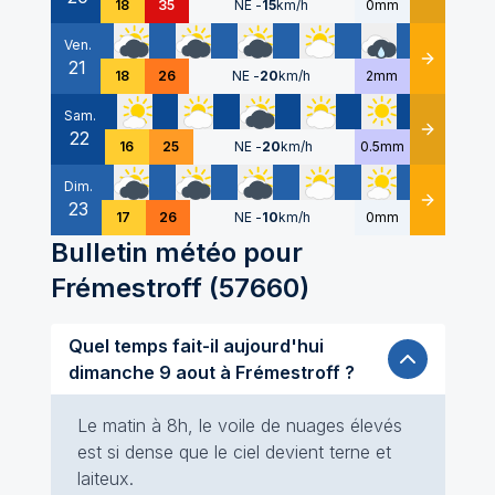
18
35
NE
-
15
km/h
0mm
Ven.
21
Détails
18
26
NE
-
20
km/h
2mm
Sam.
22
Détails
16
25
NE
-
20
km/h
0.5mm
Dim.
23
Détails
17
26
NE
-
10
km/h
0mm
Bulletin météo pour
Frémestroff
(
57660
)
Quel temps fait-il aujourd'hui
dimanche 9 aout à Frémestroff ?
Le matin à 8h, le voile de nuages élevés
est si dense que le ciel devient terne et
laiteux.