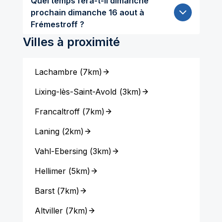
Quel temps fera-t-il dimanche
prochain dimanche 16 aout à
Frémestroff ?
Villes à proximité
Lachambre
(
7km
)
Lixing-lès-Saint-Avold
(
3km
)
Francaltroff
(
7km
)
Laning
(
2km
)
Vahl-Ebersing
(
3km
)
Hellimer
(
5km
)
Barst
(
7km
)
Altviller
(
7km
)