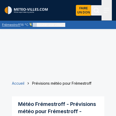
FAIRE
UN DON
Recherch
Menu
Frémestroff
16 °C
Ajouter une ville
Ciel voilé par des nuages d'altitude, ternissant plus ou moi
Accueil
Prévisions météo pour Frémestroff
Météo
Frémestroff
- Prévisions
météo pour
Frémestroff
-