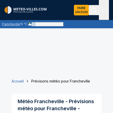
FAIRE
UN DON
Recherch
Menu
Francheville
15 °C
Ajouter une ville
Ciel nuageux - les éclaircies et les nuages se partagent le
Accueil
Prévisions météo pour Francheville
Météo
Francheville
- Prévisions
météo pour
Francheville
-