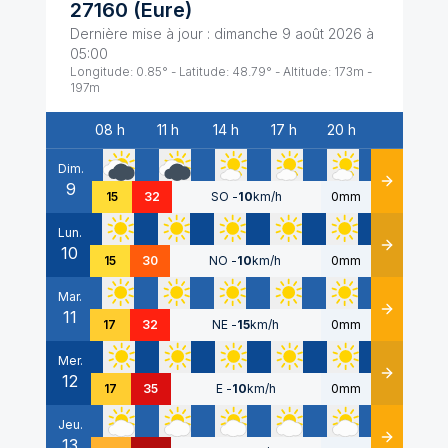
27160
(
Eure
)
Dernière mise à jour :
dimanche 9 août 2026 à
05:00
Longitude:
0.85
° - Latitude:
48.79
° - Altitude:
173
m -
197
m
08 h
11 h
14 h
17 h
20 h
Date
Dim.
9
Détails
15
32
SO
-
10
km/h
0mm
Lun.
10
Détails
15
30
NO
-
10
km/h
0mm
Mar.
11
Détails
17
32
NE
-
15
km/h
0mm
Mer.
12
Détails
17
35
E
-
10
km/h
0mm
Jeu.
13
Détails