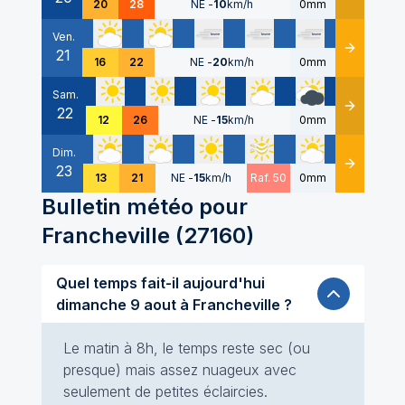
20
28
NE
-
10
km/h
0mm
Ven.
21
Détails
16
22
NE
-
20
km/h
0mm
Sam.
22
Détails
12
26
NE
-
15
km/h
0mm
Dim.
23
Détails
13
21
NE
-
15
km/h
Raf. 50
0mm
Bulletin météo pour
Francheville
(
27160
)
Quel temps fait-il aujourd'hui
dimanche 9 aout à Francheville ?
Le matin à 8h, le temps reste sec (ou
presque) mais assez nuageux avec
seulement de petites éclaircies.