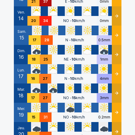
21
37
E
-
10
km/h
0mm
Ven.
14
Détails
20
34
NO
-
10
km/h
0mm
Sam.
15
Détails
17
28
N
-
10
km/h
0.5mm
Dim.
16
Détails
18
25
NE
-
10
km/h
1mm
Lun.
17
Détails
16
27
N
-
10
km/h
4mm
Mar.
18
Détails
17
27
NO
-
15
km/h
3mm
Mer.
19
Détails
15
31
NO
-
10
km/h
0.2mm
Jeu.
20
Détails