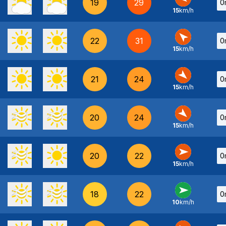
19
29
0
15
km/h
E
-
22
31
0
15
km/h
SE
-
21
24
0
15
km/h
NO
-
20
24
0
15
km/h
NO
-
20
22
0
15
km/h
O
-
18
22
0
10
km/h
O
-