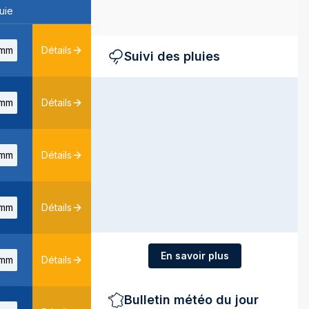
uie
mm
Détails
Suivi des pluies
mm
Détails
mm
Détails
mm
Détails
En savoir plus
mm
Détails
Bulletin météo du jour