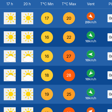
17 h
20 h
T°C Min
T°C Max
Vent
Pl
17
20
0
20
km/h
NO
-
16
22
0
10
km/h
NO
-
16
27
0
10
km/h
E
-
18
28
0
10
km/h
NE
-
19
25
0
10
km/h
NO
-