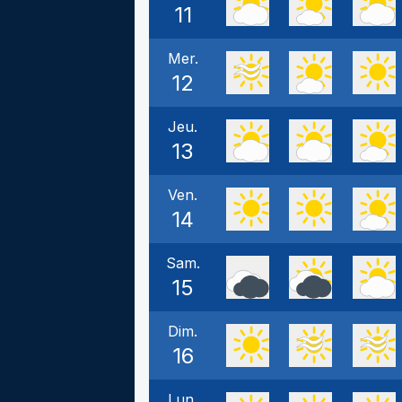
11
Mer.
12
Jeu.
13
Ven.
14
Sam.
15
Dim.
16
Lun.