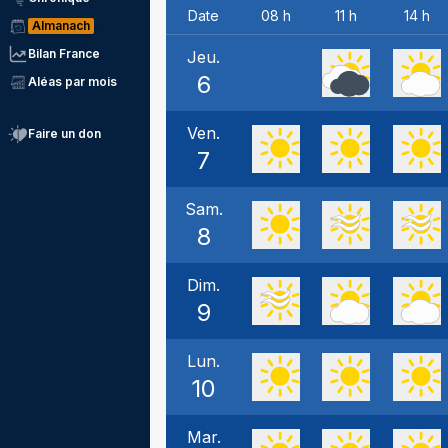
Date
08 h
11 h
14 h
Almanach
Bilan France
Jeu.
6
Aléas par mois
Ven.
Faire un don
7
Sam.
8
Dim.
9
Lun.
10
Mar.