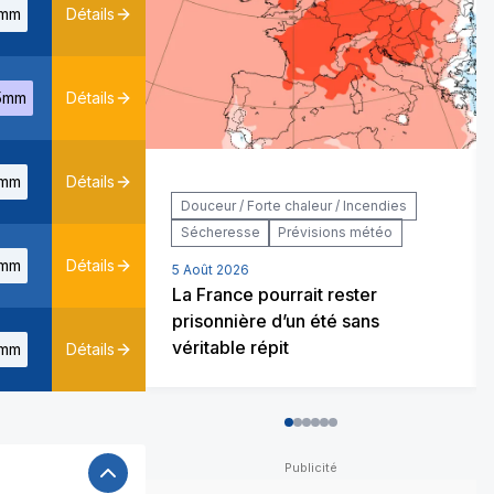
mm
Détails
5mm
Détails
mm
Détails
Douceur / Forte chaleur / Incendies
Sécheresse
Prévisions météo
mm
Détails
5 Août 2026
La France pourrait rester
prisonnière d’un été sans
véritable répit
mm
Détails
0
1
2
3
4
5