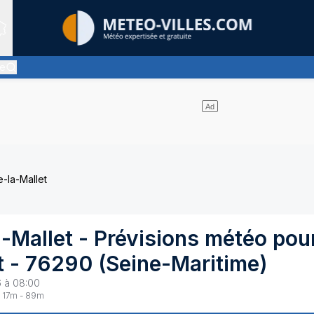
Sites expertis&eacute;s
le
es nuages l'emportent sur les éclaircies - pas ou très peu de pluie
-la-Mallet
a-Mallet
- Prévisions météo pou
t
-
76290
(
Seine-Maritime
)
6 à 08:00
17
m -
89
m