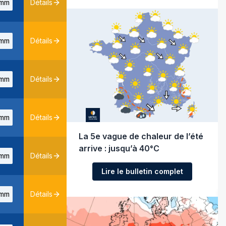
mm
Détails
mm
Détails
mm
Détails
mm
Détails
La 5e vague de chaleur de l’été
arrive : jusqu’à 40°C
mm
Détails
Lire le bulletin complet
mm
Détails