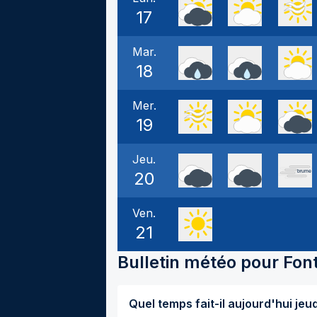
17
Mar.
18
Mer.
19
Jeu.
20
Ven.
21
Bulletin météo pour
Fon