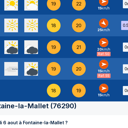
19
22
0
15
km/h
O
-
18
20
0.
25
km/h
NO
-
19
21
0
20
km/h
O
-
Raf. 50
19
20
0
15
km/h
O
-
Raf. 55
18
19
0
15
km/h
O
-
taine-la-Mallet
(
76290
)
Quel temps fait-il aujourd'hui jeudi 6 aout à Fontaine-la-Mallet ?