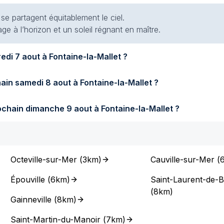
 se partagent équitablement le ciel.
e à l’horizon et un soleil régnant en maître.
Quel temps fera-t-il demain vendredi 7 aout à Fontaine-la-Mallet ?
Quel temps fera-t-il samedi prochain samedi 8 aout à Fontaine-la-Mallet ?
Quel temps fera-t-il dimanche prochain dimanche 9 aout à Fontaine-la-Mallet ?
Octeville-sur-Mer
(
3km
)
Cauville-sur-Mer
(
Épouville
(
6km
)
Saint-Laurent-de-
(
8km
)
Gainneville
(
8km
)
Saint-Martin-du-Manoir
(
7km
)