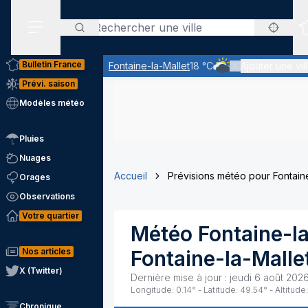
Rechercher
Menu secondaire
Bulletin France
Fontaine-la-Mallet
18 °C
Ajouter une vil
Ciel très nuageux - l
Prévi. saison
Modèles météo
Pluies
Nuages
Accueil
Prévisions météo pour Fontaine
Orages
Observations
Votre quartier
Météo
Fontaine-l
Nos articles
Fontaine-la-Malle
X (Twitter)
Dernière mise à jour :
jeudi 6 août 202
Longitude:
0.14
° - Latitude:
49.54
° - Altitude:
Chronique