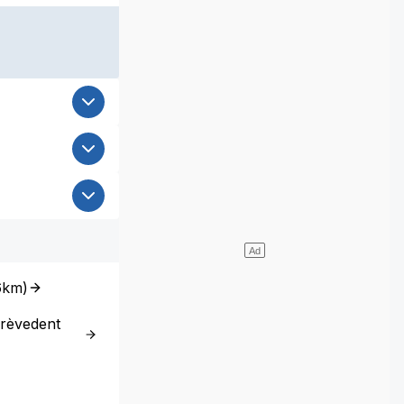
6km
)
Brèvedent