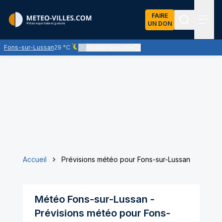
FAIRE
UN DON
Recherch
Menu
Fons-sur-Lussan
29 °C
Ajouter une ville
Ciel dégagé - quasiment pas de nuages
Accueil
Prévisions météo pour Fons-sur-Lussan
Météo
Fons-sur-Lussan
-
Prévisions météo pour
Fons-