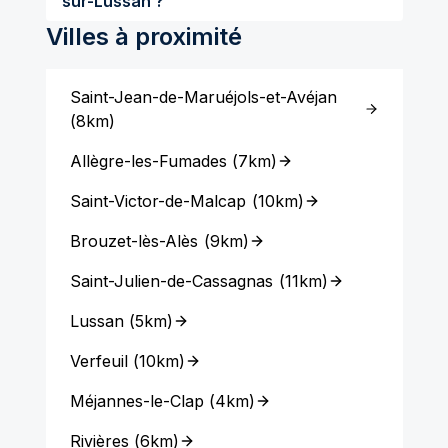
sur-Lussan ?
Villes à proximité
Saint-Jean-de-Maruéjols-et-Avéjan
(
8km
)
Allègre-les-Fumades
(
7km
)
Saint-Victor-de-Malcap
(
10km
)
Brouzet-lès-Alès
(
9km
)
Saint-Julien-de-Cassagnas
(
11km
)
Lussan
(
5km
)
Verfeuil
(
10km
)
Méjannes-le-Clap
(
4km
)
Rivières
(
6km
)