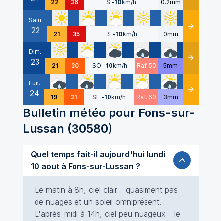
22
36
S
-
10
km/h
0.2mm
Sam.
22
Détails
21
35
S
-
10
km/h
0mm
Dim.
23
Détails
21
30
SO
-
10
km/h
Raf. 50
5mm
Lun.
24
Détails
19
31
SE
-
10
km/h
Raf. 60
3mm
Bulletin météo pour
Fons-sur-
Lussan
(
30580
)
Quel temps fait-il aujourd'hui lundi
10 aout à Fons-sur-Lussan ?
Le matin à 8h, ciel clair - quasiment pas
de nuages et un soleil omniprésent.
L'après-midi à 14h, ciel peu nuageux - le