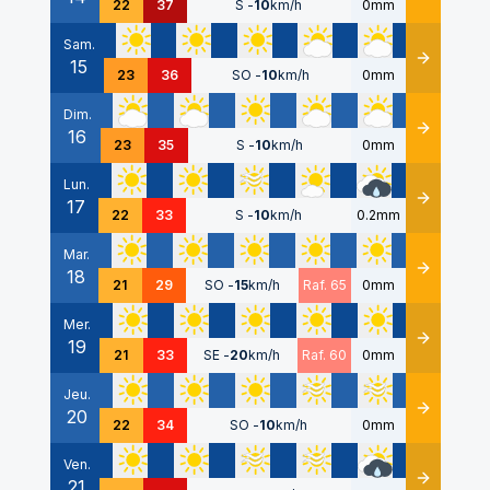
22
37
S
-
10
km/h
0mm
Sam.
15
Détails
23
36
SO
-
10
km/h
0mm
Dim.
16
Détails
23
35
S
-
10
km/h
0mm
Lun.
17
Détails
22
33
S
-
10
km/h
0.2mm
Mar.
18
Détails
21
29
SO
-
15
km/h
Raf. 65
0mm
Mer.
19
Détails
21
33
SE
-
20
km/h
Raf. 60
0mm
Jeu.
20
Détails
22
34
SO
-
10
km/h
0mm
Ven.
21
Détails