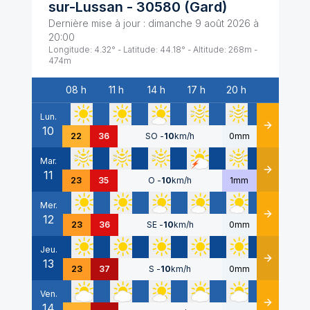
sur-Lussan
-
30580
(
Gard
)
Dernière mise à jour :
dimanche 9 août 2026 à
20:00
Longitude:
4.32
° - Latitude:
44.18
° - Altitude:
268
m -
474
m
08 h
11 h
14 h
17 h
20 h
Date
Lun.
10
Détails
22
36
SO
-
10
km/h
0mm
Mar.
11
Détails
23
35
O
-
10
km/h
1mm
Mer.
12
Détails
23
36
SE
-
10
km/h
0mm
Jeu.
13
Détails
23
37
S
-
10
km/h
0mm
Ven.
14
Détails