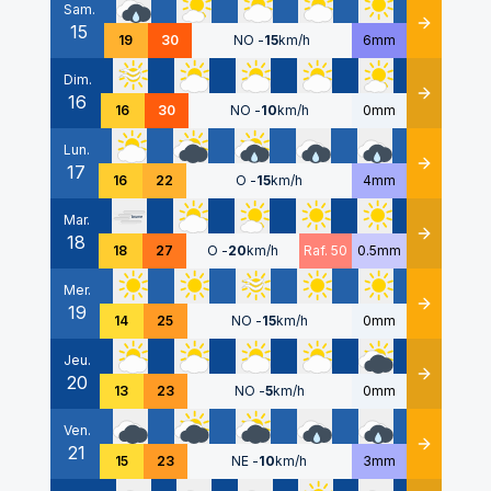
Sam.
15
Détails
19
30
NO
-
15
km/h
6mm
Dim.
16
Détails
16
30
NO
-
10
km/h
0mm
Lun.
17
Détails
16
22
O
-
15
km/h
4mm
Mar.
18
Détails
18
27
O
-
20
km/h
Raf. 50
0.5mm
Mer.
19
Détails
14
25
NO
-
15
km/h
0mm
Jeu.
20
Détails
13
23
NO
-
5
km/h
0mm
Ven.
21
Détails
15
23
NE
-
10
km/h
3mm