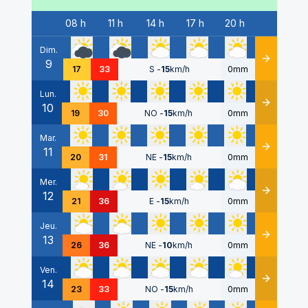
08 h
11 h
14 h
17 h
20 h
Date
Dim.
9
Détails
17
33
S
-
15
km/h
0mm
Lun.
10
Détails
19
30
NO
-
15
km/h
0mm
Mar.
11
Détails
20
31
NE
-
15
km/h
0mm
Mer.
12
Détails
21
36
E
-
15
km/h
0mm
Jeu.
13
Détails
26
36
NE
-
10
km/h
0mm
Ven.
14
Détails
23
33
NO
-
15
km/h
0mm