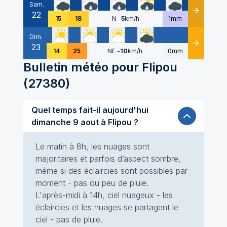
Sam.
22
Détails
15
18
N
-
5
km/h
1mm
Dim.
23
Détails
14
25
NE
-
10
km/h
0mm
Bulletin météo pour
Flipou
(
27380
)
Quel temps fait-il aujourd'hui
dimanche 9 aout à Flipou ?
Le matin à 8h, les nuages sont
majoritaires et parfois d’aspect sombre,
même si des éclaircies sont possibles par
moment - pas ou peu de pluie.
L'après-midi à 14h, ciel nuageux - les
éclaircies et les nuages se partagent le
ciel - pas de pluie.