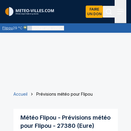
FAIRE
UN DON
Recherch
Menu
Flipou
29 °C
Ajouter une ville
Ciel voilé par des nuages d'altitude, ternissant plus ou moins l'é
Accueil
Prévisions météo pour Flipou
Météo
Flipou
- Prévisions météo
pour
Flipou
-
27380
(
Eure
)