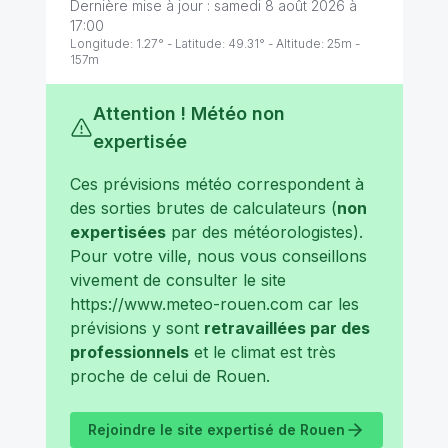
Dernière mise à jour :
samedi 8 août 2026 à
17:00
Longitude:
1.27
° - Latitude:
49.31
° - Altitude:
25
m -
157
m
Attention ! Météo non
expertisée
Ces prévisions météo correspondent à
des sorties brutes de calculateurs (
non
expertisées
par des météorologistes).
Pour votre ville, nous vous conseillons
vivement de consulter le site
https://www.meteo-rouen.com
car les
prévisions y sont
retravaillées par des
professionnels
et le climat est très
proche de celui de
Rouen
.
Rejoindre le site expertisé de
Rouen