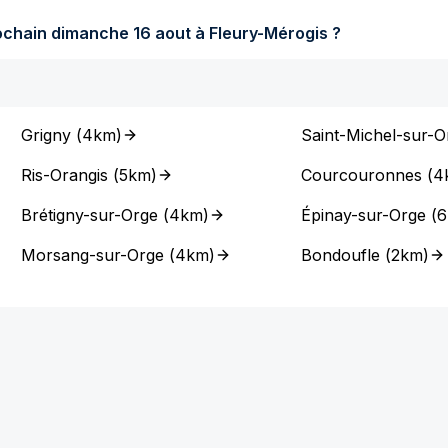
Quel temps fera-t-il dimanche prochain dimanche 16 aout à Fleury-Mérogis ?
Grigny
(
4km
)
Saint-Michel-sur-O
Ris-Orangis
(
5km
)
Courcouronnes
(
4
Brétigny-sur-Orge
(
4km
)
Épinay-sur-Orge
(
6
Morsang-sur-Orge
(
4km
)
Bondoufle
(
2km
)