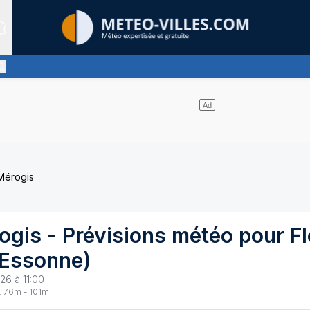
Sites expertis&eacute;s
s d'altitude, ternissant plus ou moins l'éclat du soleil
Mérogis
ogis
- Prévisions météo pour
F
Essonne
)
26 à 11:00
:
76
m -
101
m