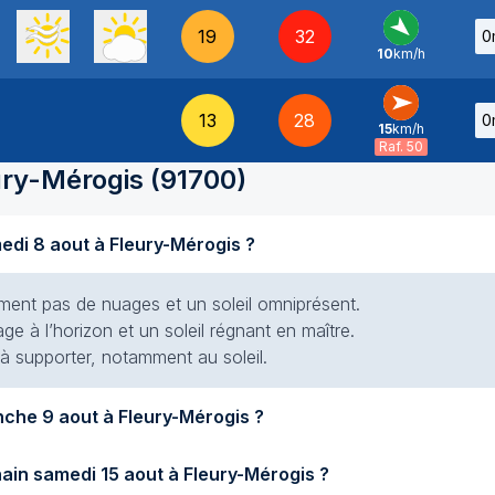
19
32
0
10
km/h
NO
-
13
28
0
15
km/h
O
-
Raf. 50
ury-Mérogis
(
91700
)
Quel temps fait-il aujourd'hui samedi 8 aout à Fleury-Mérogis ?
siment pas de nuages et un soleil omniprésent.
e à l’horizon et un soleil régnant en maître.
 à supporter, notamment au soleil.
Quel temps fera-t-il demain dimanche 9 aout à Fleury-Mérogis ?
Quel temps fera-t-il samedi prochain samedi 15 aout à Fleury-Mérogis ?