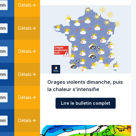
mm
Détails
mm
Détails
mm
Détails
mm
Détails
Orages violents dimanche, puis
la chaleur s’intensifie
mm
Détails
Lire le bulletin complet
mm
Détails