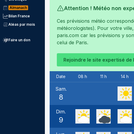
Attention ! Météo non exp
Almanach
Bilan France
Ces prévisions météo corresponden
Aléas par mois
météorologistes). Pour votre ville
paris.com
car les prévisions y son
Faire un don
celui de
Paris
.
Rejoindre le site expertisé de
Date
08 h
11 h
14 h
Sam.
8
Dim.
9