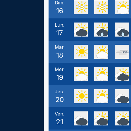
Dim.
16
Lun.
17
Mar.
18
Mer.
19
Jeu.
20
Ven.
21