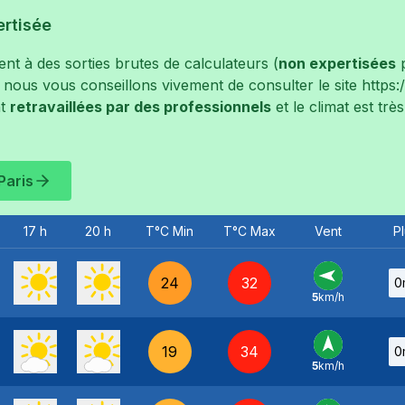
ertisée
t à des sorties brutes de calculateurs (
non expertisées
p
, nous vous conseillons vivement de consulter le site
https
t
retravaillées par des professionnels
et le climat est tr
Paris
17 h
20 h
T°C Min
T°C Max
Vent
Pl
24
32
0
5
km/h
E
-
19
34
0
5
km/h
S
-