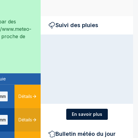
ar des
Suivi des pluies
://www.meteo-
ès proche de
uie
mm
Détails
En savoir plus
mm
Détails
Bulletin météo du jour