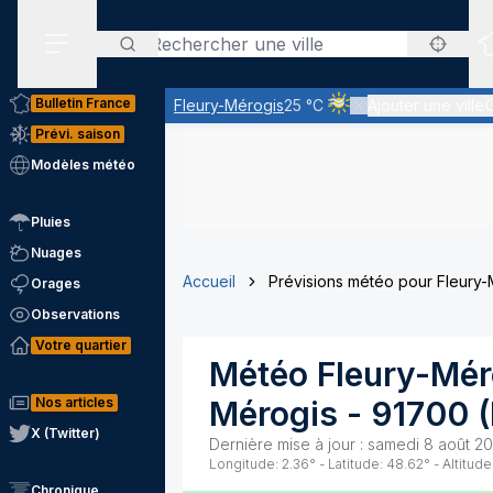
Rechercher
Menu secondaire
Bulletin France
Fleury-Mérogis
25 °C
Ajouter une ville
Ciel voilé par des nuage
Prévi. saison
Modèles météo
Pluies
Nuages
Accueil
Prévisions météo pour Fleury-
Orages
Observations
Votre quartier
Météo
Fleury-Mér
Nos articles
Mérogis
-
91700
(
X (Twitter)
Dernière mise à jour :
samedi 8 août 20
Longitude:
2.36
° - Latitude:
48.62
° - Altitude
Chronique