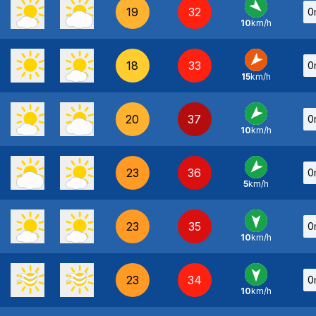
19
32
0
10
km/h
NO
-
18
33
0
15
km/h
NE
-
20
37
0
10
km/h
NE
-
23
36
0
5
km/h
NE
-
23
35
0
10
km/h
N
-
23
34
0
10
km/h
N
-