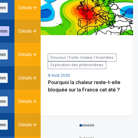
mm
Détails
5mm
Détails
mm
Détails
Douceur / Forte chaleur / Incendies
Explication des phénomènes
8 Août 2026
mm
Détails
Pourquoi la chaleur reste-t-elle
bloquée sur la France cet été ?
mm
Détails
mm
Détails
0
1
2
3
4
5