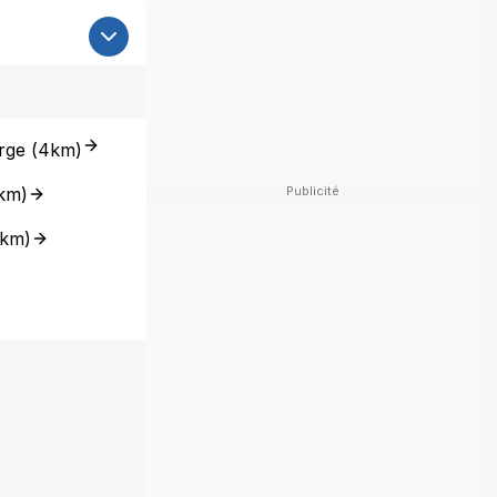
rge
(
4km
)
km
)
km
)