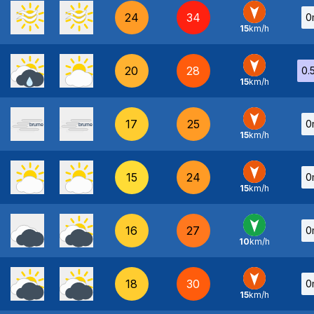
24
34
0
15
km/h
N
-
20
28
0.
15
km/h
N
-
17
25
0
15
km/h
N
-
15
24
0
15
km/h
N
-
16
27
0
10
km/h
N
-
18
30
0
15
km/h
N
-