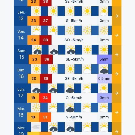
23
38
SE
-
5
km/h
0mm
Jeu.
13
Détails
23
37
S
-
5
km/h
0mm
Ven.
14
Détails
24
38
SO
-
5
km/h
0mm
Sam.
15
Détails
23
38
SE
-
5
km/h
5mm
Dim.
16
Détails
20
38
SE
-
5
km/h
0.5mm
Lun.
17
Détails
19
34
O
-
5
km/h
3mm
Mar.
18
Détails
19
31
N
-
5
km/h
0mm
Mer.
19
Détails