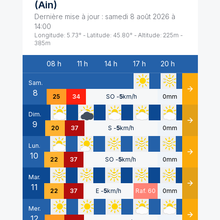
(
Ain
)
Dernière mise à jour :
samedi 8 août 2026 à
14:00
Longitude:
5.73
° - Latitude:
45.80
° - Altitude:
225
m -
385
m
08 h
11 h
14 h
17 h
20 h
Date
Sam.
8
Détails
25
34
SO
-
5
km/h
0mm
Dim.
9
Détails
20
37
S
-
5
km/h
0mm
Lun.
10
Détails
22
37
SO
-
5
km/h
0mm
Mar.
11
Détails
22
37
E
-
5
km/h
Raf. 60
0mm
Mer.
12
Détails