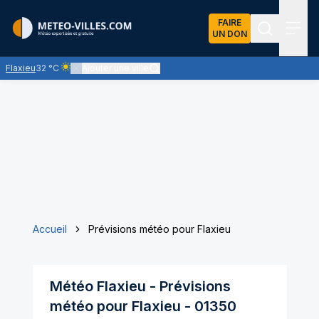
FAIRE
UN DON
Recherch
Menu
Flaxieu
32 °C
Ajouter une ville
Ciel clair - quasiment pas de nuages et un soleil omniprésent
Accueil
Prévisions météo pour Flaxieu
Météo
Flaxieu
- Prévisions
météo pour
Flaxieu
-
01350