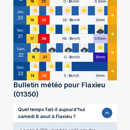
18
25
O
-
5
km/h
0.2mm
Jeu.
20
Détails
14
32
SE
-
5
km/h
0mm
Ven.
21
Détails
17
36
NE
-
5
km/h
0.5mm
Sam.
22
Détails
15
21
O
-
5
km/h
15mm
Dim.
23
Détails
14
28
S
-
5
km/h
0mm
Bulletin météo pour
Flaxieu
(
01350
)
Quel temps fait-il aujourd'hui
samedi 8 aout à Flaxieu ?