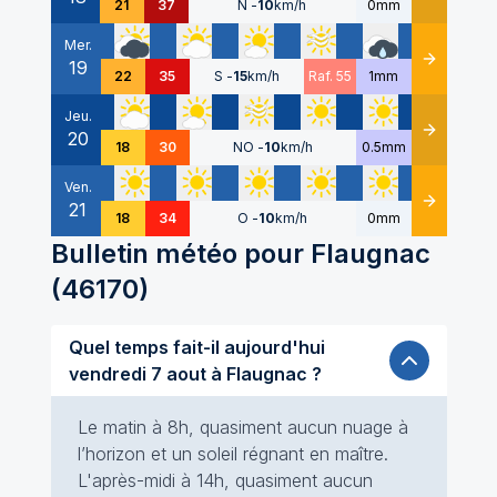
21
37
N
-
10
km/h
0mm
Mer.
19
Détails
22
35
S
-
15
km/h
Raf. 55
1mm
Jeu.
20
Détails
18
30
NO
-
10
km/h
0.5mm
Ven.
21
Détails
18
34
O
-
10
km/h
0mm
Bulletin météo pour
Flaugnac
(
46170
)
Quel temps fait-il aujourd'hui
vendredi 7 aout à Flaugnac ?
Le matin à 8h, quasiment aucun nuage à
l’horizon et un soleil régnant en maître.
L'après-midi à 14h, quasiment aucun