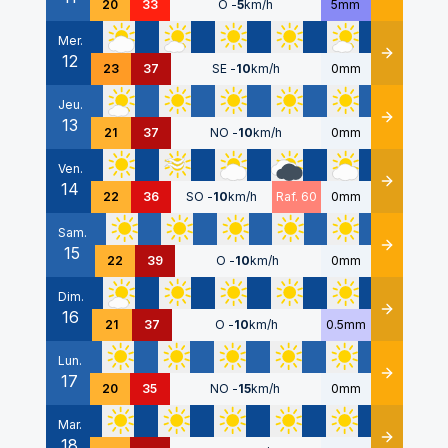
20
33
O
-
5
km/h
5mm
Mer.
12
Détails
23
37
SE
-
10
km/h
0mm
Jeu.
13
Détails
21
37
NO
-
10
km/h
0mm
Ven.
14
Détails
22
36
SO
-
10
km/h
Raf. 60
0mm
Sam.
15
Détails
22
39
O
-
10
km/h
0mm
Dim.
16
Détails
21
37
O
-
10
km/h
0.5mm
Lun.
17
Détails
20
35
NO
-
15
km/h
0mm
Mar.
18
Détails