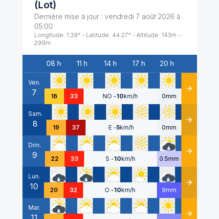
(
Lot
)
Dernière mise à jour :
vendredi 7 août 2026 à
05:00
Longitude:
1.39
° - Latitude:
44.27
° - Altitude:
143
m -
299
m
08 h
11 h
14 h
17 h
20 h
Date
Ven.
7
Détails
16
33
NO
-
10
km/h
0mm
Sam.
8
Détails
19
37
E
-
5
km/h
0mm
Dim.
9
Détails
22
33
S
-
10
km/h
0.5mm
Lun.
10
Détails
20
32
O
-
10
km/h
9mm
Mar.
11
Détails