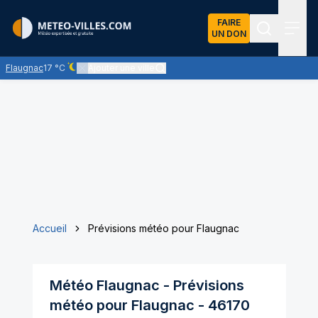
FAIRE
UN DON
Recherch
Menu
Flaugnac
17 °C
Ajouter une ville
Ciel dégagé - quasiment pas de nuages
Accueil
Prévisions météo pour Flaugnac
Météo
Flaugnac
- Prévisions
météo pour
Flaugnac
-
46170