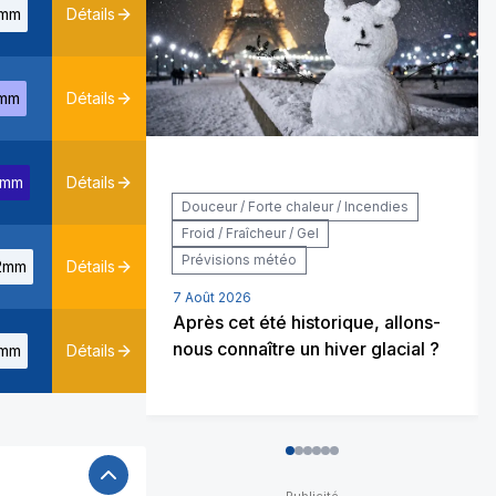
mm
Détails
mm
Détails
5mm
Détails
Douceur / Forte chaleur / Incendies
Froid / Fraîcheur / Gel
Prévisions météo
2mm
Détails
7 Août 2026
Après cet été historique, allons-
nous connaître un hiver glacial ?
mm
Détails
0
1
2
3
4
5