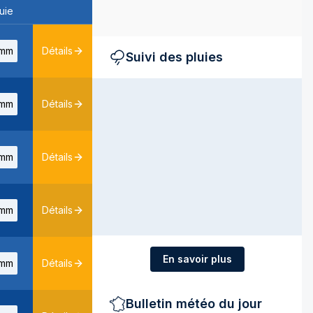
uie
mm
Détails
Suivi des pluies
mm
Détails
mm
Détails
mm
Détails
En savoir plus
mm
Détails
Bulletin météo du jour