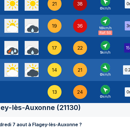
21
38
0
0
km/h
SE
-
19
36
3
10
km/h
SO
-
Raf. 50
17
22
1
5
km/h
SO
-
14
21
0.
0
km/h
NO
-
13
24
0
0
km/h
SE
-
gey-lès-Auxonne
(
21130
)
Quel temps fait-il aujourd'hui vendredi 7 aout à Flagey-lès-Auxonne ?