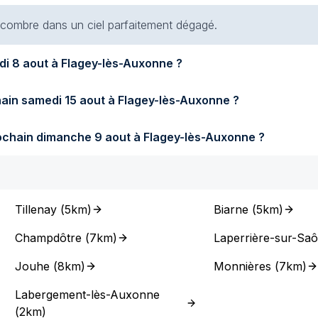
 encombre dans un ciel parfaitement dégagé.
Quel temps fera-t-il demain samedi 8 aout à Flagey-lès-Auxonne ?
Quel temps fera-t-il samedi prochain samedi 15 aout à Flagey-lès-Auxonne ?
Quel temps fera-t-il dimanche prochain dimanche 9 aout à Flagey-lès-Auxonne ?
Tillenay
(
5km
)
Biarne
(
5km
)
Champdôtre
(
7km
)
Laperrière-sur-Sa
Jouhe
(
8km
)
Monnières
(
7km
)
Labergement-lès-Auxonne
(
2km
)