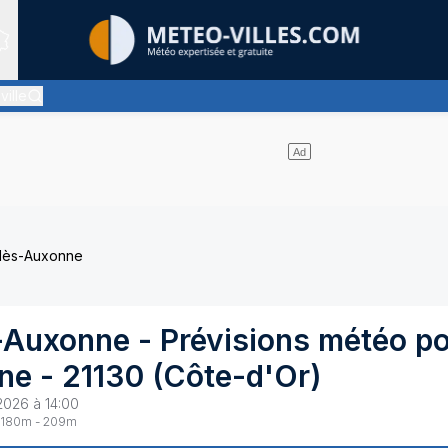
Sites expertis&eacute;s
ville
ment pas de nuages et un soleil omniprésent
-lès-Auxonne
s-Auxonne
- Prévisions météo p
ne
-
21130
(
Côte-d'Or
)
2026 à 14:00
180
m -
209
m