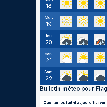
18
Mer.
19
Jeu.
20
Ven.
21
Sam.
22
Bulletin météo pour
Fla