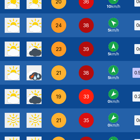
20
36
0
10
km/h
E
-
24
38
0
5
km/h
SE
-
23
39
0
5
km/h
S
-
21
38
0.
5
km/h
S
-
19
33
0.
0
km/h
NE
-
21
35
0
0
km/h
NE
-