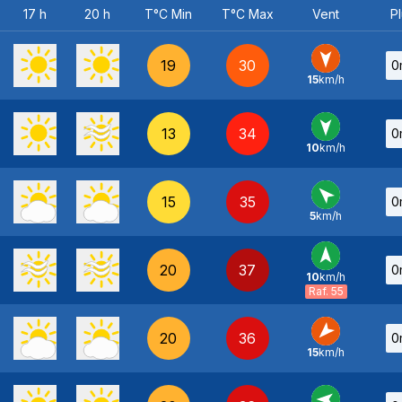
17 h
20 h
T°C Min
T°C Max
Vent
Pl
19
30
0
15
km/h
N
-
13
34
0
10
km/h
N
-
15
35
0
5
km/h
SE
-
20
37
0
10
km/h
S
-
Raf. 55
20
36
0
15
km/h
NE
-