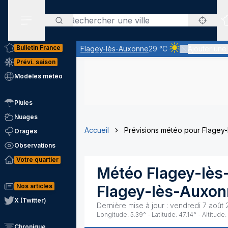
Rechercher
Menu secondaire
Bulletin France
Flagey-lès-Auxonne
29 °C
Ajouter une 
Ciel clair - quasi
Prévi. saison
Modèles météo
Pluies
Nuages
Accueil
Prévisions météo pour Flagey
Orages
Observations
Votre quartier
Météo
Flagey-lè
Nos articles
Flagey-lès-Auxon
X (Twitter)
Dernière mise à jour :
vendredi 7 août 
Longitude:
5.39
° - Latitude:
47.14
° - Altitude:
Chronique