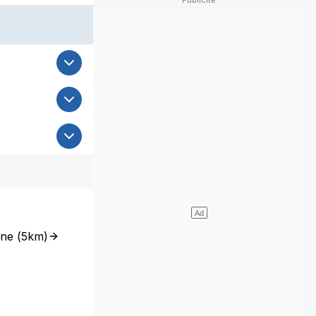
ône
(
5km
)