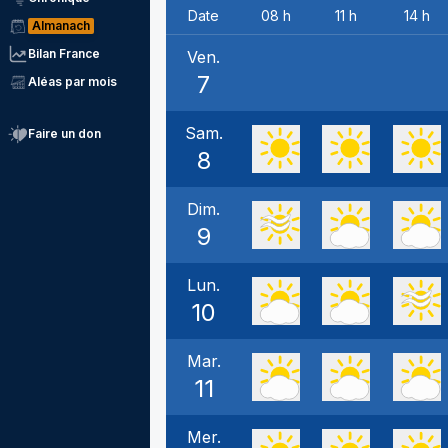
Date
08 h
11 h
14 h
Almanach
Bilan France
Ven.
7
Aléas par mois
Sam.
Faire un don
8
Dim.
9
Lun.
10
Mar.
11
Mer.