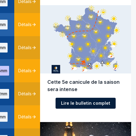
mm
Détails
mm
Détails
mm
Détails
5mm
Détails
Cette 5e canicule de la saison
sera intense
2mm
Détails
Lire le bulletin complet
mm
Détails