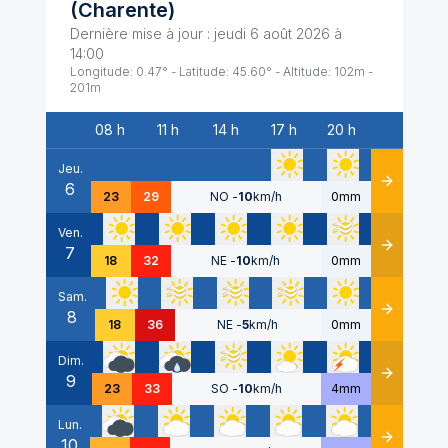
(
Charente
)
Dernière mise à jour :
jeudi 6 août 2026 à
14:00
Longitude:
0.47
° - Latitude:
45.60
° - Altitude:
102
m -
201
m
08 h
11 h
14 h
17 h
20 h
Date
Jeu.
6
Détails
23
29
NO
-
10
km/h
0mm
Ven.
7
Détails
18
32
NE
-
10
km/h
0mm
Sam.
8
Détails
18
36
NE
-
5
km/h
0mm
Dim.
9
Détails
23
33
SO
-
10
km/h
4mm
Lun.
10
Détails