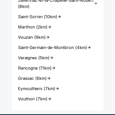
Javerlhac-et-la-Chapelle-Saint-Robert
(
8km
)
Saint-Sornin
(
10km
)
Marthon
(
2km
)
Vouzan
(
9km
)
Saint-Germain-de-Montbron
(
4km
)
Varaignes
(
5km
)
Rancogne
(
11km
)
Grassac
(
6km
)
Eymouthiers
(
7km
)
Vouthon
(
7km
)