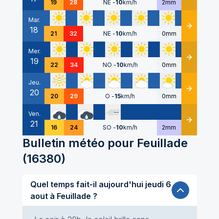
19
28
NE
-
10
km/h
2mm
Mar.
18
Détails
21
32
NE
-
10
km/h
0mm
Mer.
19
Détails
22
34
NO
-
10
km/h
0mm
Jeu.
20
Détails
20
29
O
-
15
km/h
0mm
Ven.
21
Détails
16
24
SO
-
10
km/h
2mm
Bulletin météo pour
Feuillade
(
16380
)
Quel temps fait-il aujourd'hui jeudi 6
aout à Feuillade ?