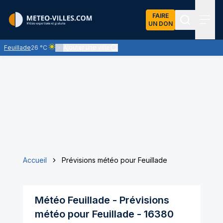
FAIRE
UN DON
Recherch
Menu
Feuillade
26 °C
Ajouter une ville
Ciel clair - quasiment pas de nuages et un soleil omniprése
Accueil
Prévisions météo pour Feuillade
Météo
Feuillade
- Prévisions
météo pour
Feuillade
-
16380