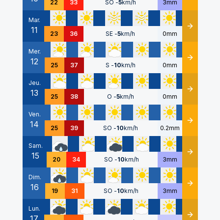
22
33
SO
-
5
km/h
3mm
Mar.
11
Détails
23
36
SE
-
5
km/h
0mm
Mer.
12
Détails
25
37
S
-
10
km/h
0mm
Jeu.
13
Détails
25
38
O
-
5
km/h
0mm
Ven.
14
Détails
25
39
SO
-
10
km/h
0.2mm
Sam.
15
Détails
20
34
SO
-
10
km/h
3mm
Dim.
16
Détails
19
31
SO
-
10
km/h
3mm
Lun.
17
Détails