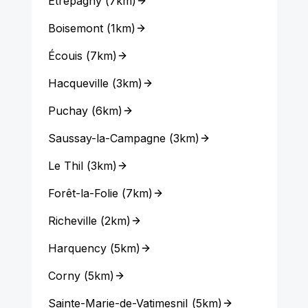
Étrépagny
(
7km
)
Boisemont
(
1km
)
Écouis
(
7km
)
Hacqueville
(
3km
)
Puchay
(
6km
)
Saussay-la-Campagne
(
3km
)
Le Thil
(
3km
)
Forêt-la-Folie
(
7km
)
Richeville
(
2km
)
Harquency
(
5km
)
Corny
(
5km
)
Sainte-Marie-de-Vatimesnil
(
5km
)