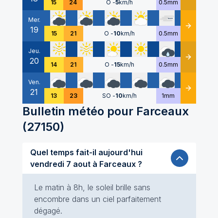
15
24
O
-
5
km/h
0.5mm
Mer.
19
Détails
15
21
O
-
10
km/h
0.5mm
Jeu.
20
Détails
14
21
O
-
15
km/h
0.5mm
Ven.
21
Détails
13
23
SO
-
10
km/h
1mm
Bulletin météo pour
Farceaux
(
27150
)
Quel temps fait-il aujourd'hui
vendredi 7 aout à Farceaux ?
Le matin à 8h, le soleil brille sans
encombre dans un ciel parfaitement
dégagé.