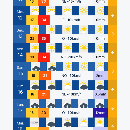
16
30
NE
-
15
km/h
0mm
Mer.
12
Détails
17
34
E
-
10
km/h
0mm
Jeu.
13
Détails
22
35
O
-
10
km/h
0mm
Ven.
14
Détails
19
34
NO
-
10
km/h
0mm
Sam.
15
Détails
18
31
NO
-
10
km/h
2mm
Dim.
16
Détails
18
29
NE
-
10
km/h
0.5mm
Lun.
17
Détails
16
23
O
-
10
km/h
12mm
Mar.
18
Détails