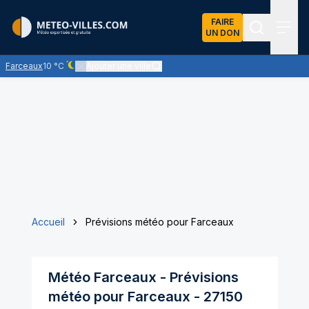
FAIRE
UN DON
Recherch
Menu
Farceaux
10 °C
Ajouter une ville
Ciel dégagé - quasiment pas de nuages
Accueil
Prévisions météo pour Farceaux
Météo
Farceaux
- Prévisions
météo pour
Farceaux
-
27150