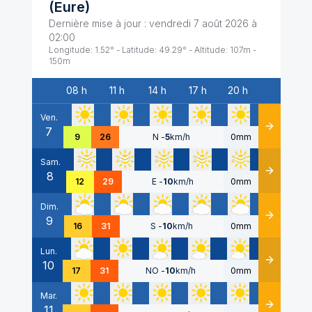
(
Eure
)
Dernière mise à jour :
vendredi 7 août 2026 à
02:00
Longitude:
1.52
° - Latitude:
49.29
° - Altitude:
107
m -
150
m
08 h
11 h
14 h
17 h
20 h
Date
Ven.
7
Détails
9
26
N
-
5
km/h
0mm
Sam.
8
Détails
12
29
E
-
10
km/h
0mm
Dim.
9
Détails
16
31
S
-
10
km/h
0mm
Lun.
10
Détails
17
31
NO
-
10
km/h
0mm
Mar.
11
Détails