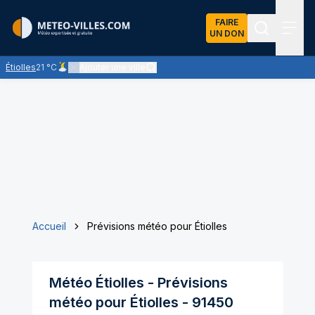
FAIRE
UN DON
Recherch
Menu
Étiolles
21 °C
Ajouter une ville
Ciel peu nuageux - les éclaircies dominent largement
Accueil
Prévisions météo pour Étiolles
Météo
Étiolles
- Prévisions
météo pour
Étiolles
-
91450