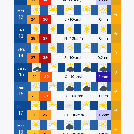
21
34
NE
-
10
km/h
0.5mm
Mer.
12
Détails
24
36
S
-
10
km/h
0mm
Jeu.
13
Détails
25
37
N
-
10
km/h
0mm
Ven.
14
Détails
27
39
S
-
10
km/h
0.2mm
Sam.
15
Détails
21
30
O
-
10
km/h
11mm
Dim.
16
Détails
21
28
O
-
10
km/h
0mm
Lun.
17
Détails
19
25
SO
-
10
km/h
0.5mm
Mar.
18
Détails