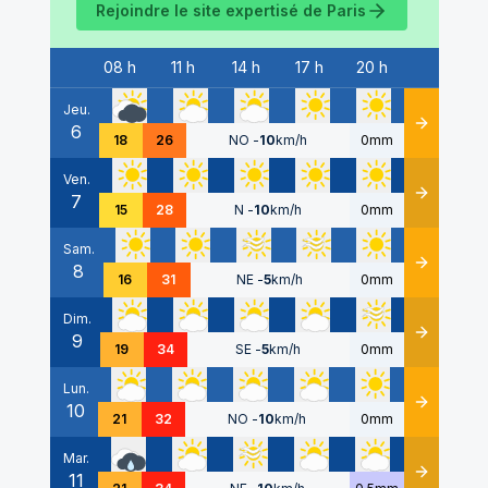
Rejoindre le site expertisé de
Paris
08 h
11 h
14 h
17 h
20 h
Date
Jeu.
6
Détails
18
26
NO
-
10
km/h
0mm
Ven.
7
Détails
15
28
N
-
10
km/h
0mm
Sam.
8
Détails
16
31
NE
-
5
km/h
0mm
Dim.
9
Détails
19
34
SE
-
5
km/h
0mm
Lun.
10
Détails
21
32
NO
-
10
km/h
0mm
Mar.
11
Détails