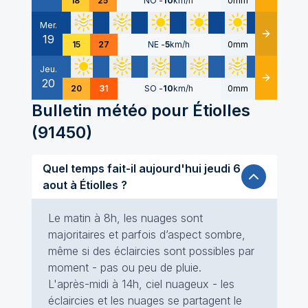
18
25
NO
-
10
km/h
0mm
Mer.
19
Détails
15
27
NE
-
5
km/h
0mm
Jeu.
20
Détails
20
31
SO
-
10
km/h
0mm
Bulletin météo pour
Étiolles
(
91450
)
Quel temps fait-il aujourd'hui jeudi 6
aout à Étiolles ?
Le matin à 8h, les nuages sont
majoritaires et parfois d’aspect sombre,
même si des éclaircies sont possibles par
moment - pas ou peu de pluie.
L'après-midi à 14h, ciel nuageux - les
éclaircies et les nuages se partagent le