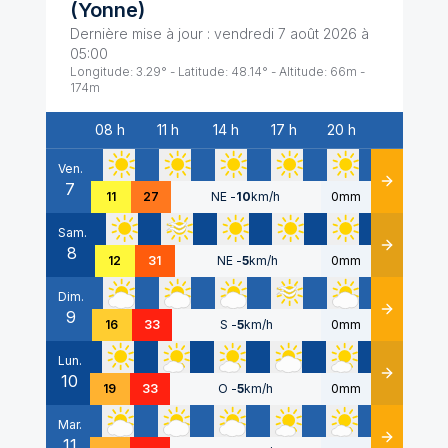
(
Yonne
)
Dernière mise à jour :
vendredi 7 août 2026 à
05:00
Longitude:
3.29
° - Latitude:
48.14
° - Altitude:
66
m -
174
m
08 h
11 h
14 h
17 h
20 h
Date
Ven.
7
Détails
11
27
NE
-
10
km/h
0mm
Sam.
8
Détails
12
31
NE
-
5
km/h
0mm
Dim.
9
Détails
16
33
S
-
5
km/h
0mm
Lun.
10
Détails
19
33
O
-
5
km/h
0mm
Mar.
11
Détails