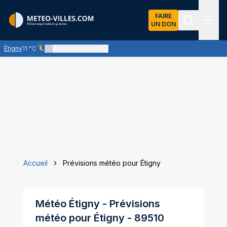
FAIRE
UN DON
Recherch
Menu
Étigny
11 °C
Ajouter une ville
Ciel dégagé - quasiment pas de nuages
Accueil
Prévisions météo pour Étigny
Météo
Étigny
- Prévisions
météo pour
Étigny
-
89510