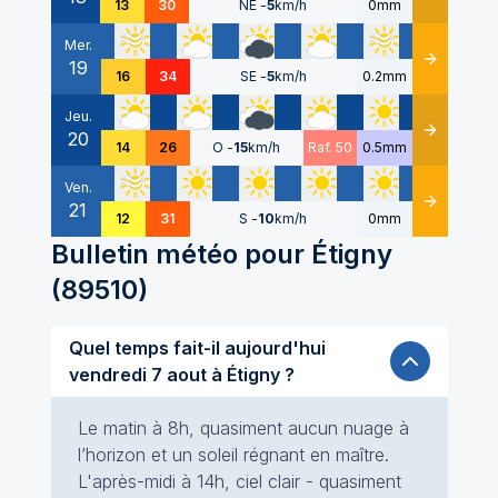
13
30
NE
-
5
km/h
0mm
Mer.
19
Détails
16
34
SE
-
5
km/h
0.2mm
Jeu.
20
Détails
14
26
O
-
15
km/h
Raf. 50
0.5mm
Ven.
21
Détails
12
31
S
-
10
km/h
0mm
Bulletin météo pour
Étigny
(
89510
)
Quel temps fait-il aujourd'hui
vendredi 7 aout à Étigny ?
Le matin à 8h, quasiment aucun nuage à
l’horizon et un soleil régnant en maître.
L'après-midi à 14h, ciel clair - quasiment