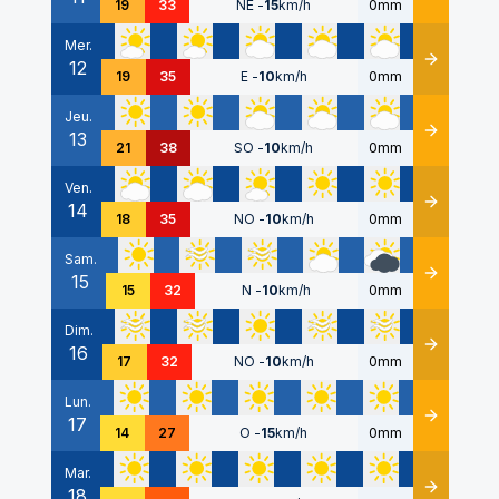
19
33
NE
-
15
km/h
0mm
Mer.
12
Détails
19
35
E
-
10
km/h
0mm
Jeu.
13
Détails
21
38
SO
-
10
km/h
0mm
Ven.
14
Détails
18
35
NO
-
10
km/h
0mm
Sam.
15
Détails
15
32
N
-
10
km/h
0mm
Dim.
16
Détails
17
32
NO
-
10
km/h
0mm
Lun.
17
Détails
14
27
O
-
15
km/h
0mm
Mar.
18
Détails