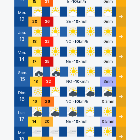
15
31
E
-
10
km/h
0mm
Mer.
12
Détails
20
36
SE
-
10
km/h
0mm
Jeu.
13
Détails
18
32
NO
-
10
km/h
0mm
Ven.
14
Détails
17
35
NE
-
10
km/h
0mm
Sam.
15
Détails
18
32
NO
-
10
km/h
3mm
Dim.
16
Détails
16
26
NO
-
10
km/h
0.2mm
Lun.
17
Détails
14
20
NE
-
10
km/h
0.5mm
Mar.
18
Détails