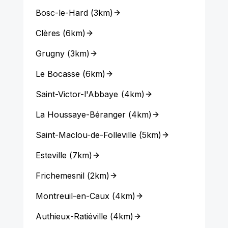
Bosc-le-Hard
(
3km
)
Clères
(
6km
)
Grugny
(
3km
)
Le Bocasse
(
6km
)
Saint-Victor-l'Abbaye
(
4km
)
La Houssaye-Béranger
(
4km
)
Saint-Maclou-de-Folleville
(
5km
)
Esteville
(
7km
)
Frichemesnil
(
2km
)
Montreuil-en-Caux
(
4km
)
Authieux-Ratiéville
(
4km
)