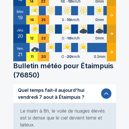
14
22
NE
-
10
km/h
0mm
Mer.
19
Détails
14
25
S
-
10
km/h
0mm
Jeu.
20
Détails
12
22
O
-
10
km/h
0mm
Ven.
21
Détails
11
20
O
-
20
km/h
0.2mm
Bulletin météo pour
Étaimpuis
(
76850
)
Quel temps fait-il aujourd'hui
vendredi 7 aout à Étaimpuis ?
Le matin à 8h, le voile de nuages élevés
est si dense que le ciel devient terne et
laiteux.