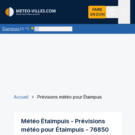
FAIRE
UN DON
Recherch
Menu
Étaimpuis
20 °C
Ajouter une ville
Ciel clair - quasiment pas de nuages et un soleil omniprése
Accueil
Prévisions météo pour Étaimpuis
Météo
Étaimpuis
- Prévisions
météo pour
Étaimpuis
-
76850