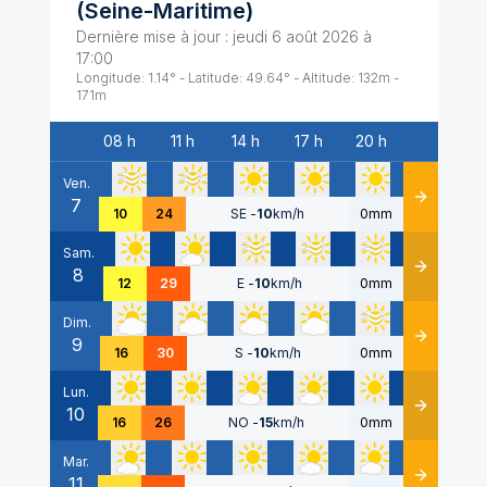
(
Seine-Maritime
)
Dernière mise à jour :
jeudi 6 août 2026 à
17:00
Longitude:
1.14
° - Latitude:
49.64
° - Altitude:
132
m -
171
m
08 h
11 h
14 h
17 h
20 h
Date
Ven.
7
Détails
10
24
SE
-
10
km/h
0mm
Sam.
8
Détails
12
29
E
-
10
km/h
0mm
Dim.
9
Détails
16
30
S
-
10
km/h
0mm
Lun.
10
Détails
16
26
NO
-
15
km/h
0mm
Mar.
11
Détails