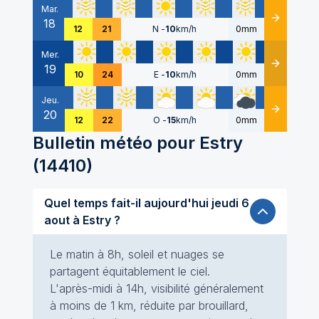
Mar.
18
Détails
12
21
N
-
10
km/h
0mm
Mer.
19
Détails
10
24
E
-
10
km/h
0mm
Jeu.
20
Détails
12
22
O
-
15
km/h
0mm
Bulletin météo pour
Estry
(
14410
)
Quel temps fait-il aujourd'hui jeudi 6
aout à Estry ?
Le matin à 8h, soleil et nuages se
partagent équitablement le ciel.
L'après-midi à 14h, visibilité généralement
à moins de 1 km, réduite par brouillard,