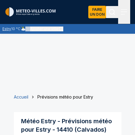
FAIRE
UN DON
Recherch
Menu
Estry
10 °C
Ajouter une ville
Ciel nuageux - les éclaircies et les nuages se partagent le ciel -
Accueil
Prévisions météo pour Estry
Météo
Estry
- Prévisions météo
pour
Estry
-
14410
(
Calvados
)