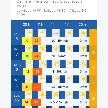
Dernière mise à jour :
jeudi 6 août 2026 à
05:00
Longitude:
-0.73
° - Latitude:
48.89
° - Altitude:
143
m -
245
m
08 h
11 h
14 h
17 h
20 h
Date
Jeu.
6
Détails
10
22
NO
-
15
km/h
0mm
Ven.
7
Détails
9
24
NE
-
5
km/h
0mm
Sam.
8
Détails
12
28
E
-
10
km/h
0mm
Dim.
9
Détails
15
29
SO
-
10
km/h
0mm
Lun.
10
Détails
14
29
NO
-
10
km/h
0mm