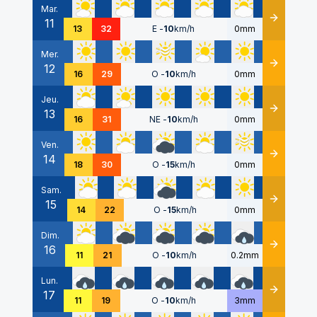
Mar.
11
Détails
13
32
E
-
10
km/h
0mm
Mer.
12
Détails
16
29
O
-
10
km/h
0mm
Jeu.
13
Détails
16
31
NE
-
10
km/h
0mm
Ven.
14
Détails
18
30
O
-
15
km/h
0mm
Sam.
15
Détails
14
22
O
-
15
km/h
0mm
Dim.
16
Détails
11
21
O
-
10
km/h
0.2mm
Lun.
17
Détails
11
19
O
-
10
km/h
3mm