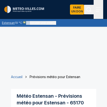
FAIRE
UN DON
Recherch
Menu
Estensan
19 °C
Ajouter une ville
Ciel voilé par des nuages d'altitude, ternissant plus ou moins 
Accueil
Prévisions météo pour Estensan
Météo
Estensan
- Prévisions
météo pour
Estensan
-
65170