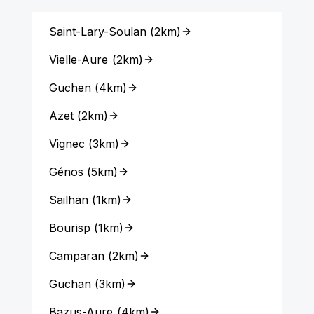
Saint-Lary-Soulan
(
2km
)
Vielle-Aure
(
2km
)
Guchen
(
4km
)
Azet
(
2km
)
Vignec
(
3km
)
Génos
(
5km
)
Sailhan
(
1km
)
Bourisp
(
1km
)
Camparan
(
2km
)
Guchan
(
3km
)
Bazus-Aure
(
4km
)