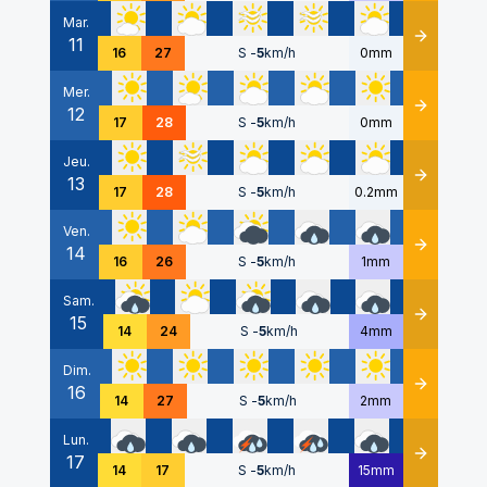
Mar.
11
Détails
16
27
S
-
5
km/h
0mm
Mer.
12
Détails
17
28
S
-
5
km/h
0mm
Jeu.
13
Détails
17
28
S
-
5
km/h
0.2mm
Ven.
14
Détails
16
26
S
-
5
km/h
1mm
Sam.
15
Détails
14
24
S
-
5
km/h
4mm
Dim.
16
Détails
14
27
S
-
5
km/h
2mm
Lun.
17
Détails
14
17
S
-
5
km/h
15mm