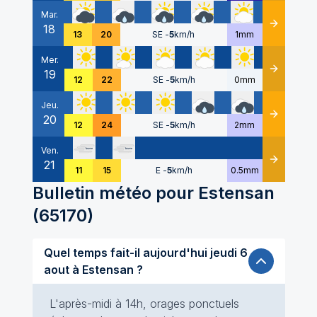
Mar.
18
Détails
13
20
SE
-
5
km/h
1mm
Mer.
19
Détails
12
22
SE
-
5
km/h
0mm
Jeu.
20
Détails
12
24
SE
-
5
km/h
2mm
Ven.
21
Détails
11
15
E
-
5
km/h
0.5mm
Bulletin météo pour
Estensan
(
65170
)
Quel temps fait-il aujourd'hui jeudi 6
aout à Estensan ?
L'après-midi à 14h, orages ponctuels