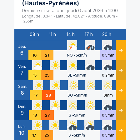
(
Hautes-Pyrénées
)
Dernière mise à jour :
jeudi 6 août 2026 à 11:00
Longitude:
0.34
° - Latitude:
42.82
° - Altitude:
880
m -
1255
m
08 h
11 h
14 h
17 h
20 h
Date
Jeu.
6
Détails
16
21
NO
-
5
km/h
0.5mm
Ven.
7
Détails
15
25
SE
-
5
km/h
0.2mm
Sam.
8
Détails
17
28
SO
-
5
km/h
0mm
Dim.
9
Détails
18
27
S
-
5
km/h
0.5mm
Lun.
10
Détails
17
25
S
-
5
km/h
0.5mm